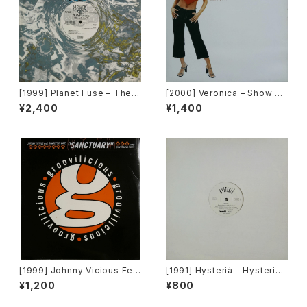
[1999] Planet Fuse – The R
[2000] Veronica – Show M
eal Face [Dance Pollution]
e Love [Urbanstar]
¥2,400
¥1,400
[1999] Johnny Vicious Fea
[1991] Hysterià – Hysteria
t. Dangerous Dave – Sanct
(There's No Reason To Be
¥1,200
¥800
uary [Groovilicious]
Disturbed) [T.A.O.B. Danc
e]