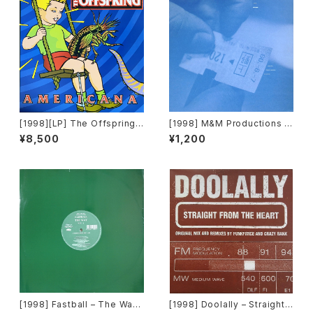
[1998][LP] The Offspring –
[1998] M&M Productions –
Americana [Columbia]
Sunburst EP [Disorient]
¥8,500
¥1,200
[1998] Fastball – The Way
[1998] Doolally – Straight F