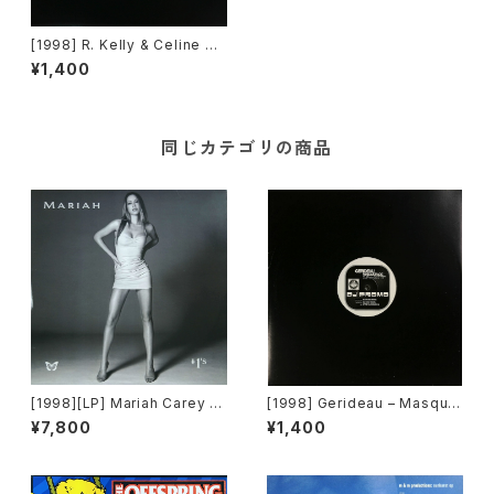
[1998] R. Kelly & Celine Di
on – I'm Your Angel [Jive]
¥1,400
同じカテゴリの商品
[1998][LP] Mariah Carey –
[1998] Gerideau – Masquer
#1's [Columbia][2枚組]
ade [Inferno][PROMO]
¥7,800
¥1,400