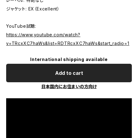
レーベル: 特記なし
ジャケット: EX（Excellent）
YouTube試聴:
https://www.youtube.com/watch?
v=TRcxXC7haWs&list=RDTRcxXC7haWs&start_radio=1
International shipping available
Add to cart
日本国内にお住まいの方向け