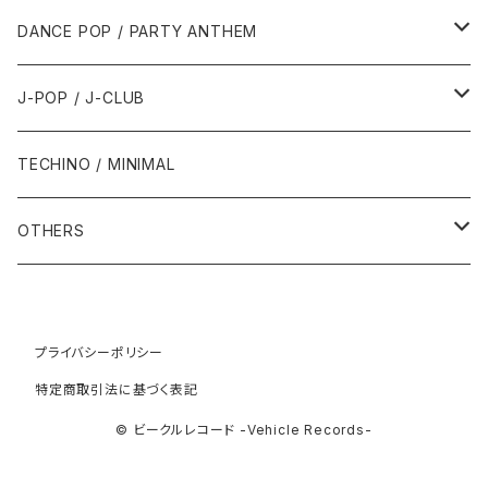
1992年
1996年
2001年
2001年
1987年
2010年
1990年
1990年
2000年代
2000年代
1980年代
DANCE POP / PARTY ANTHEM
1993年
1997年
2002年
2002年
1988年
2011年
1991年
1991年
2000年
1985年・以前
1990年代
1980年代
J-POP / J-CLUB
1994年
1998年
2003年
2003年
1989年
2012年
1992年
1992年
2001年
1986年
1990年
1988年・以前
2000年代
1990年代
1980年代
TECHINO / MINIMAL
1995年
1999年
2004年
2004年
2013年
1993年 - 1999年
1993年
2002年・以降
1987年
1991年
1989年
2000年
1990年
2000年代
1990年代
OTHERS
1996年
2005年
2005年
2014年
1994年
1988年
1992年
2001年
1991年
2000年
1990年
2000年代
1980年代
1997年
2006年
2006年
2015年
1995年
1989年
1993年
2002年
1992年
プライバシーポリシー
2001年
1991年
2000年
1985年・以前
1990年代
特定商取引法に基づく表記
1998年
2007年
2007年
2016年
1996年 - 1999年
1994年
2003年
1993年
2002年
1992年
2001年
1986年
1990年
2000年代
© ビークルレコード -Vehicle Records-
1999年
2008年
2008年
2017年
1995年
2004年
1994年
2003年
1993年
2002年
1987年
1991年