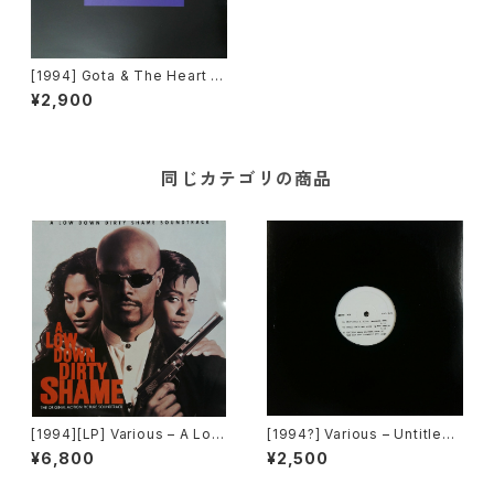
[1994] Gota & The Heart O
f Gold – Someday [GBEP0
¥2,900
01]
同じカテゴリの商品
[1994][LP] Various – A Low
[1994?] Various – Untitled
Down Dirty Shame (The Or
(Nas – Lifes A Bitch) [Not
¥6,800
¥2,500
iginal Motion Picture Soun
On Label][PROMO]
dtrack) [Jive / Hollywood