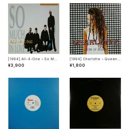
Records][2枚組]
[1994] All-4-One – So Muc
[1994] Charlotte – Queen
h In Love [Atlantic]
Of Hearts [Big Life]
¥3,900
¥1,800