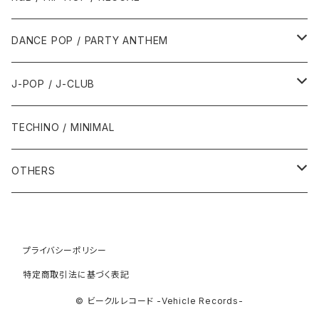
1992年
1996年
2001年
2001年
1987年
2010年
1990年
1990年
2000年代
2000年代
1980年代
DANCE POP / PARTY ANTHEM
1993年
1997年
2002年
2002年
1988年
2011年
1991年
1991年
2000年
1985年・以前
1990年代
1980年代
J-POP / J-CLUB
1994年
1998年
2003年
2003年
1989年
2012年
1992年
1992年
2001年
1986年
1990年
1988年・以前
2000年代
1990年代
1980年代
TECHINO / MINIMAL
1995年
1999年
2004年
2004年
2013年
1993年 - 1999年
1993年
2002年・以降
1987年
1991年
1989年
2000年
1990年
2000年代
1990年代
OTHERS
1996年
2005年
2005年
2014年
1994年
1988年
1992年
2001年
1991年
2000年
1990年
2000年代
1980年代
1997年
2006年
2006年
2015年
1995年
1989年
1993年
2002年
1992年
プライバシーポリシー
2001年
1991年
2000年
1985年・以前
1990年代
特定商取引法に基づく表記
1998年
2007年
2007年
2016年
1996年 - 1999年
1994年
2003年
1993年
2002年
1992年
2001年
1986年
1990年
2000年代
© ビークルレコード -Vehicle Records-
1999年
2008年
2008年