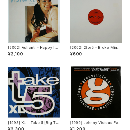
[2002] Ashanti – Happy [M
[2002] 2for5 – Broke Mind
urder Inc Records]
s Think Alike [Cajo!]
¥2,100
¥600
[1993] XL – Take 5 [Big Ti
[1999] Johnny Vicious Fea
me International]
t. Dangerous Dave – Sanct
¥2,300
¥1,200