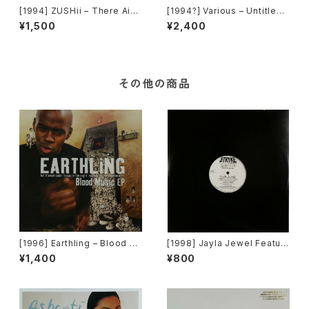
[1994] ZUSHii – There Ain't
[1994?] Various – Untitled
Enough Love ('94 Remix) /
(PM-669)[PoweRemix Rec
¥1,500
¥2,400
Surprise Surprise [E-Zee]
ords]
その他の商品
[1996] Earthling – Blood M
[1998] Jayla Jewel Featuri
usic EP [Cooltempo]
ng Grand Puba – I Like Wh
¥1,400
¥800
at U Do To Me (Remix) [Str
yke Entertainment]