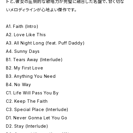
トと、彼女の圧倒的な歌唱力が完璧に融合した名盤で、甘く切な
いメロディラインが心地よい傑作です。
A1. Faith (Intro)
A2. Love Like This
A3. All Night Long (feat. Puff Daddy)
A4. Sunny Days
B1. Tears Away (Interlude)
B2. My First Love
B3. Anything You Need
B4. No Way
C1. Life Will Pass You By
C2. Keep The Faith
C3. Special Place (Interlude)
D1. Never Gonna Let You Go
D2. Stay (Interlude)