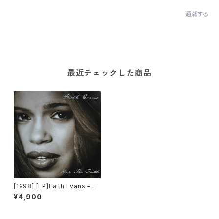
通報する
最近チェックした商品
[1998] [LP]Faith Evans – K
eep The Faith [Bad Boy En
¥4,900
tertainment][2枚組]