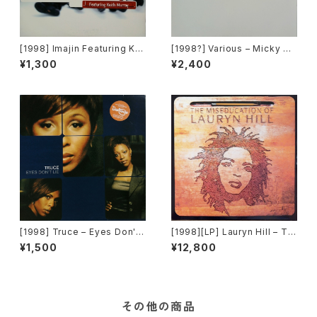
[1998] Imajin Featuring Kei
[1998?] Various – Micky Re
th Murray – Shorty (You Ke
cords Vol.41 [Micky Recor
¥1,300
¥2,400
ep Playin' With My Mind)
ds.][PROMO]
[Jive]
[1998] Truce – Eyes Don't
[1998][LP] Lauryn Hill – Th
Lie [Big Life]
e Miseducation Of Lauryn
¥1,500
¥12,800
Hill [Ruffhouse Records][2
枚組]
その他の商品