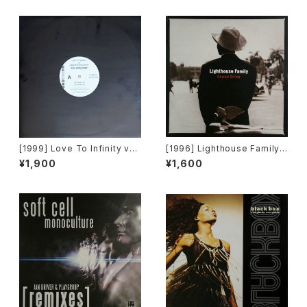
[1999] Love To Infinity vs
[1996] Lighthouse Family –
Loleatta Holloway – No Ap
Ocean Drive [Wildcard]
¥1,900
¥1,600
ology [Brothers][PROMO]
[在庫B]