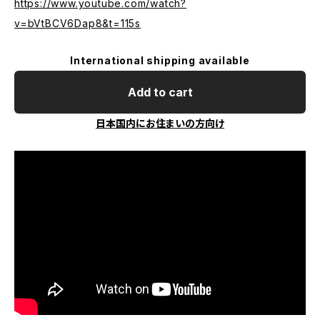
https://www.youtube.com/watch?
v=bVtBCV6Dap8&t=115s
International shipping available
Add to cart
日本国内にお住まいの方向け