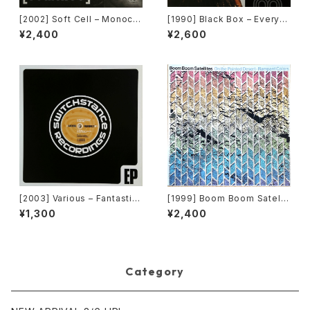
[2002] Soft Cell – Monocul
[1990] Black Box – Everyb
ture (Jan Driver & Playgrou
ody, Everybody [Deconstr
¥2,400
¥2,600
p Remixes) [3 Lanka]
uction]
[2003] Various – Fantastic
[1999] Boom Boom Satellit
Freeriding 2 EP 1 [Switchst
es – On The Painted Deser
¥1,300
¥2,400
ance Recordings]
t - Rampant Colors [R & S
Records]
Category