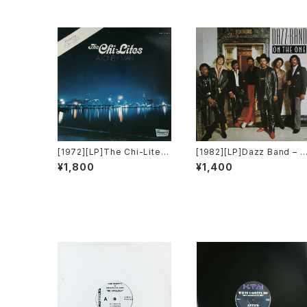
[1972][LP]The Chi-Lites
[1982][LP]Dazz Band – 
– A Lonely Man [Brunswi
n The One [Motown]
¥1,800
¥1,400
ck]