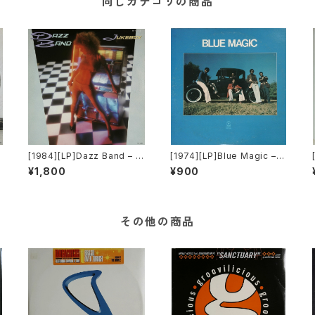
同じカテゴリの商品
O
[1984][LP]Dazz Band – J
[1974][LP]Blue Magic – B
ukebox [Motown]
lue Magic [ATCO Record
¥1,800
¥900
s]
その他の商品