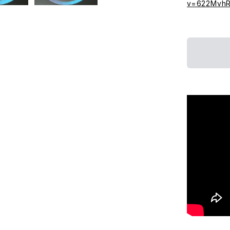
v=622MvhR