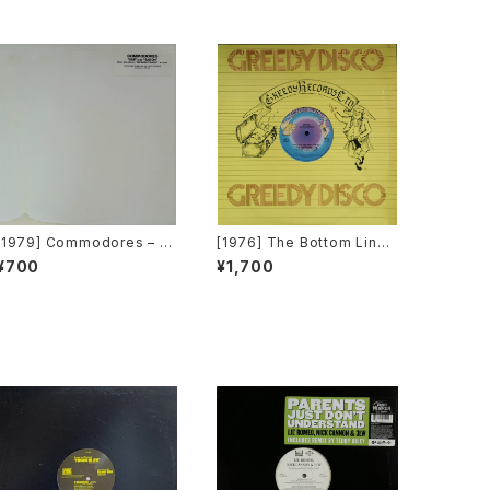
[1979] Commodores – St
[1976] The Bottom Line
ill / Sail On [Motown][PR
– That's The Way To Go
¥700
¥1,700
OMO]
/ Crazy Dancin' [Greedy
Records Ltd.]