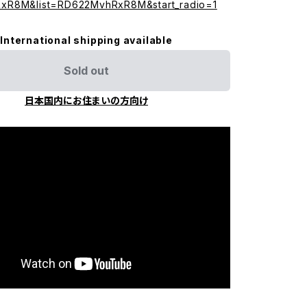
xR8M&list=RD622MvhRxR8M&start_radio=1
International shipping available
Sold out
日本国内にお住まいの方向け