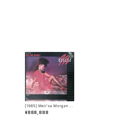
[1985] Meli'sa Morgan –
Do Me Baby [Capitol Rec
¥888,888
ords]