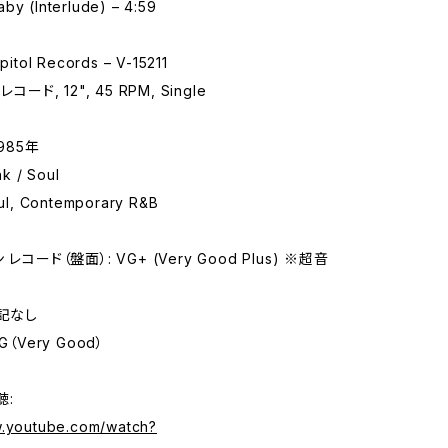
by (Interlude) – 4:59
tol Records – V-15211
コード, 12", 45 RPM, Single
985年
k / Soul
l, Contemporary R&B
レコード（盤面）: VG+ (Very Good Plus) ※超音
特記なし
G（Very Good）
聴:
w.youtube.com/watch?