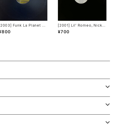
[2003] Funk La Planet – Y
[2001] Lil' Romeo, Nick C
ou Gave Me Love (Funk
annon & 3LW – Parents J
¥800
¥700
La Planet 008) [Funk La
ust Don't Understand [Ji
Planet]
ve, Nick Records]