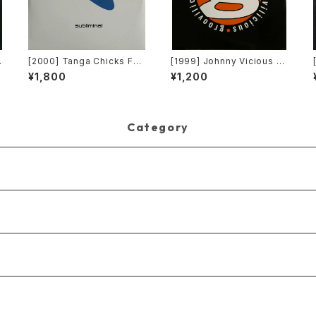
[2000] Tanga Chicks Fea
[1999] Johnny Vicious F
turing Dimitri & Tom – Bra
eat. Dangerous Dave – S
¥1,800
¥1,200
sil Over Zurich [Sublimin
anctuary [Groovilicious]
al][2枚組]
Category