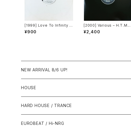
[1999] Love To Infinity v
[2000] Various – H.T.M. /
s Loleatta Holloway – No
Back To "Disco" Reques
¥900
¥2,400
Apology [Brothers][PRO
t 00.00.13 [Avex Trax]
MO]
NEW ARRIVAL 8/6 UP!
HOUSE
1980年代
HARD HOUSE / TRANCE
1987年・以前
1990年代
1990年代
EUROBEAT / Hi-NRG