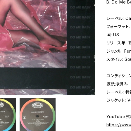
B. Do Me Ba
レーベル: Capi
フォーマット: レ
国: US
リリース年: 1
ジャンル: Fun
スタイル: Sou
コンディション 
波洗浄済み
レーベル: 
ジャケット: V
YouTube試
https://ww