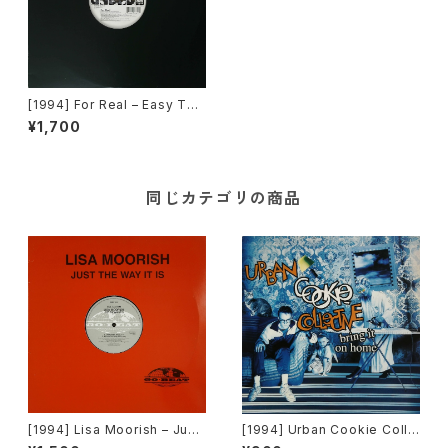
[1994] For Real – Easy To
Love [A&M Records]
¥1,700
同じカテゴリの商品
[1994] Lisa Moorish – Just
[1994] Urban Cookie Colle
The Way It Is [Go!Beat]
ctive – Bring It On Home [P