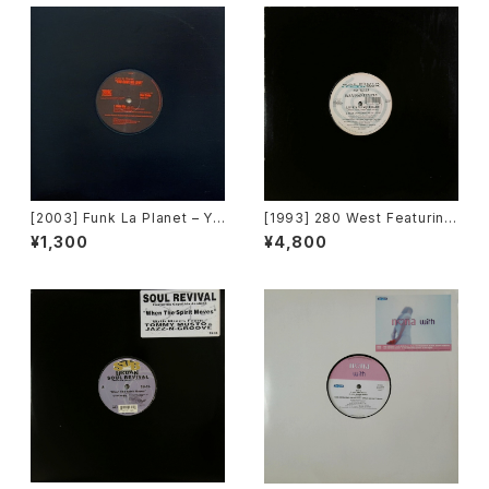
[2003] Funk La Planet – Yo
[1993] 280 West Featuring
u Gave Me Love (Funk La
Diamond Temple – Love's
¥1,300
¥4,800
Planet 007)[Funk La Plane
Masquerade [Kaleidiasco
t]
pe Records]