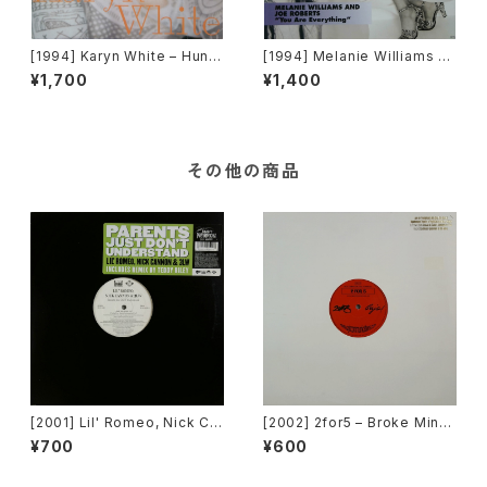
[1994] Karyn White – Hung
[1994] Melanie Williams &
ah [Warner Bros. Records]
Joe Roberts – You Are Eve
¥1,700
¥1,400
rything [Columbia]
その他の商品
[2001] Lil' Romeo, Nick Ca
[2002] 2for5 – Broke Mind
nnon & 3LW – Parents Just
s Think Alike [Cajo!]
¥700
¥600
Don't Understand [Jive, Ni
ck Records]