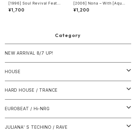
[1996] Soul Revival Featuri
[2006] Nona – With [Aqua]
ng Capathia Jenkins – Whe
[PROMO]
¥1,700
¥1,200
n The Spirit Moves [Sub-U
rban][2枚組]
Category
NEW ARRIVAL 8/7 UP!
HOUSE
1980年代
HARD HOUSE / TRANCE
1987年・以前
1990年代
1990年代
EUROBEAT / Hi-NRG
1988年
1990年
1994年・以前
2000年代
2000年代
1980年代
JULIANA' S TECHINO / RAVE