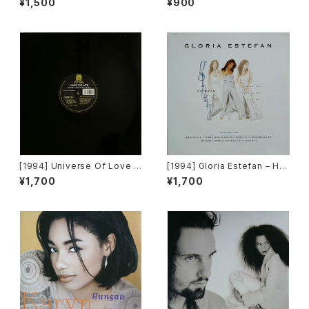
¥1,500
¥900
ulse-8 Records]
[1994] Universe Of Love –
[1994] Gloria Estefan – Hol
Never Too Late [Animus R
d Me, Thrill Me, Kiss Me [E
¥1,700
¥1,700
ecords]
pic]