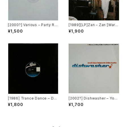
[2000?] Various – Party Re
[1989][LP]Zan – Zan [Warn
mixers Volume 5 [OPR]
er Bros. Records]
¥1,500
¥1,900
[1986] Trance Dance – Do
[2002?] Dishwasher – You
The Dance [Epic]
Will Always Find Me In The
¥1,800
¥1,700
Kitchen At Parties [Ka2 Mu
sic]