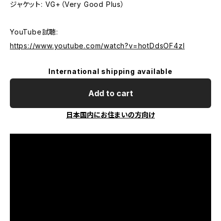
ジャケット: VG+（Very Good Plus）
YouTube試聴:
https://www.youtube.com/watch?v=hotDdsOF4zI
International shipping available
Add to cart
日本国内にお住まいの方向け