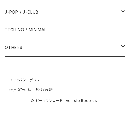
1993年
1997年
2002年
2002年
1988年
2011年
1991年
1991年
2000年
1985年・以前
1990年代
1980年代
J-POP / J-CLUB
1994年
1998年
2003年
2003年
1989年
2012年
1992年
1992年
2001年
1986年
1990年
1988年・以前
2000年代
1990年代
1980年代
TECHINO / MINIMAL
1995年
1999年
2004年
2004年
2013年
1993年 - 1999年
1993年
2002年・以降
1987年
1991年
1989年
2000年
1990年
2000年代
1990年代
OTHERS
1996年
2005年
2005年
2014年
1994年
1988年
1992年
2001年
1991年
2000年
1990年
2000年代
1980年代
1997年
2006年
2006年
2015年
1995年
1989年
1993年
2002年
1992年
プライバシーポリシー
2001年
1991年
2000年
1985年・以前
1990年代
特定商取引法に基づく表記
1998年
2007年
2007年
2016年
1996年 - 1999年
1994年
2003年
1993年
2002年
1992年
2001年
1986年
1990年
2000年代
© ビークルレコード -Vehicle Records-
1999年
2008年
2008年
2017年
1995年
2004年
1994年
2003年
1993年
2002年
1987年
1991年
2000年
2009年
2009年
2018年
1996年
2005年
1995年