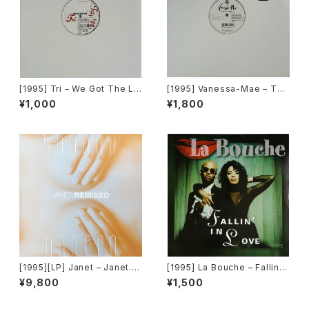
[1995] Tri – We Got The Lo
[1995] Vanessa-Mae – Toc
ve [Epic]
cata & Fugue In D Minor [A
¥1,000
¥1,800
ngel Records]
[1995][LP] Janet – Janet.R
[1995] La Bouche – Fallin' I
emixed [Virgin][2枚組]
n Love [Logic Records]
¥9,800
¥1,500