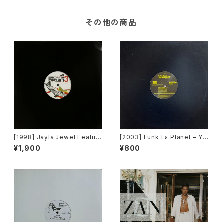
その他の商品
[1998] Jayla Jewel Featuri
[2003] Funk La Planet – Yo
ng Grand Puba – I Like Wh
u Gave Me Love (Funk La
¥1,900
¥800
at U Do To Me (Remix) [Str
Planet 008) [Funk La Plane
yke Entertainment]
t]