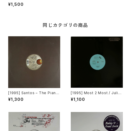
e [MCA Records]
¥1,500
同じカテゴリの商品
[1995] Santos – The Piano
[1995] Most 2 Most / Julian
[Mantra Vibes]
Golson – Soul 4 Real / Ope
¥1,300
¥1,100
n Your Eyes [Choice Recor
ds][PROMO]