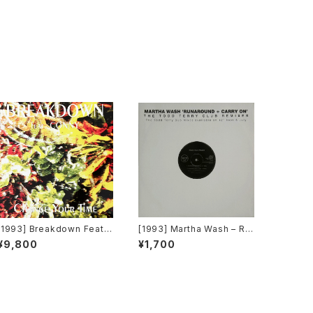
[1993] Breakdown Featur
[1993] Martha Wash – Ru
ing Conny – Change Your
naround + Carry On (The
¥9,800
¥1,700
Time [Out]
Todd Terry Club Remixe
s) [RCA][在庫B]