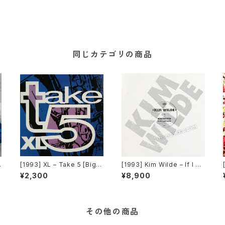
同じカテゴリの商品
[1993] XL – Take 5 [Big T
[1993] Kim Wilde – If I Ca
ime International]
n’t Have You [MCA Recor
¥2,300
¥8,900
ds][PROMO]
その他の商品