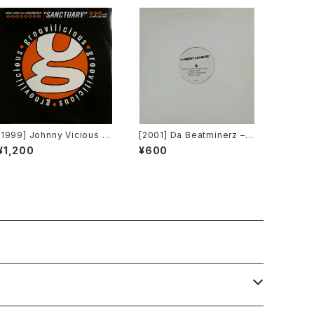
[1999] Johnny Vicious F
[2001] Da Beatminerz –
eat. Dangerous Dave – S
Open [Rawkus]
¥1,200
¥600
anctuary [Groovilicious]