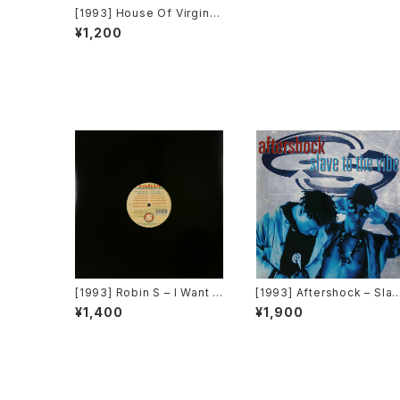
[1993] House Of Virginis
m – I'll Be There For You
¥1,200
(Doya Do Do Do Doya) [F
FRR]
[1993] Robin S – I Want T
[1993] Aftershock – Slav
o Thank You [Big Beat /
e To The Vibe [Virgin]
¥1,400
¥1,900
Atlantic][在庫B]