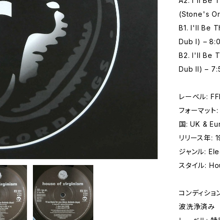
A2. I'll B
(Stone's Or
B1. I'll Be
Dub I) – 8:
B2. I'll B
Dub II) – 7:
レーベル: FFRR
フォーマット: レ
国: UK & Eu
リリース年: 1
ジャンル: Elec
スタイル: Hou
コンディション 
波洗浄済み