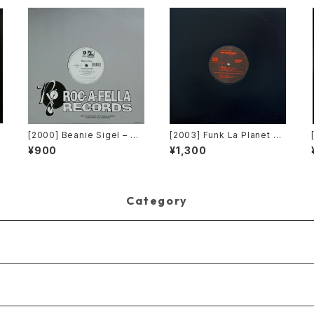
[2000] Beanie Sigel – Re
[2003] Funk La Planet – Y
member Them Days / Ra
ou Gave Me Love (Funk
¥900
¥1,300
w & Uncut [Roc-A-Fella
La Planet 007)[Funk La P
Records]
lanet]
Category