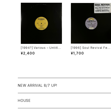
[1994?] Various – Untitle
[1996] Soul Revival Feat
d (PM-669)[PoweRemix
uring Capathia Jenkins –
¥2,400
¥1,700
Records]
When The Spirit Moves
[Sub-Urban][2枚組]
NEW ARRIVAL 8/7 UP!
HOUSE