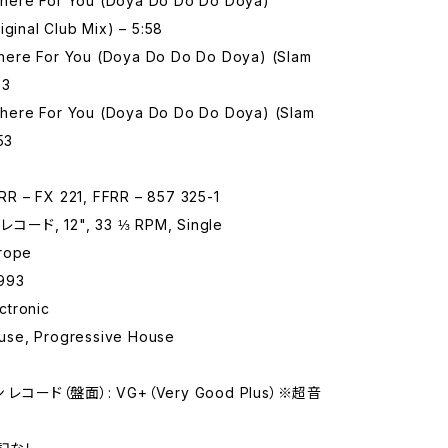
e There For You (Doya Do Do Do Doya)
iginal Club Mix) – 5:58
 There For You (Doya Do Do Do Doya) (Slam
03
e There For You (Doya Do Do Do Doya) (Slam
53
 – FX 221, FFRR – 857 325-1
コード, 12", 33 ⅓ RPM, Single
rope
993
tronic
se, Progressive House
レコード（盤面）: VG+（Very Good Plus）※超音