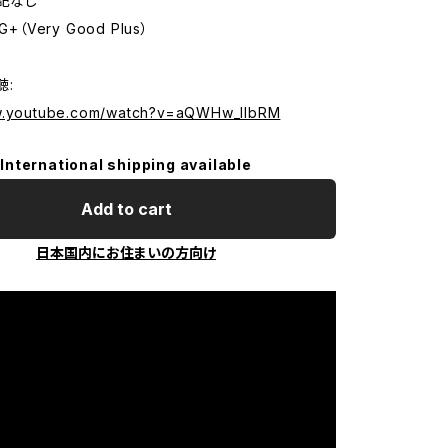
特記なし
+（Very Good Plus）
聴:
ww.youtube.com/watch?v=aQWHw_IlbRM
International shipping available
Add to cart
日本国内にお住まいの方向け