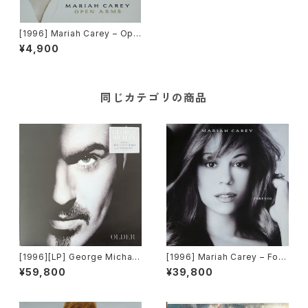
[1996] Mariah Carey – Ope
n Arms [Columbia]
¥4,900
同じカテゴリの商品
[1996][LP] George Michael
[1996] Mariah Carey – Fore
– Older [Virgin Records]
ver [Columbia]
¥59,800
¥39,800