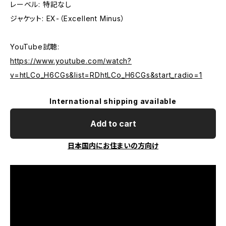
レーベル: 特記なし
ジャケット: EX-（Excellent Minus）
YouTube試聴:
https://www.youtube.com/watch?
v=htLCo_H6CGs&list=RDhtLCo_H6CGs&start_radio=1
International shipping available
Add to cart
日本国内にお住まいの方向け