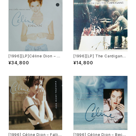
[1996][LP]Céline Dion – Fa
[1996][LP] The Cardigans
lling Into You [Columbia][2
– First Band On The Moon
¥34,800
¥14,800
枚組]
[Stockholm Records]
[1996] Céline Dion – Fallin
[1996] Céline Dion – Becau