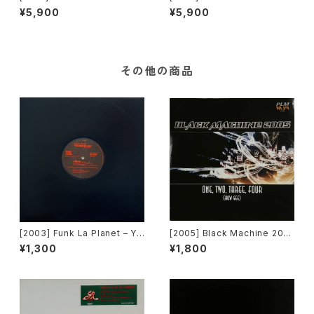
g Into You [Columbia]
se You Loved Me (Theme
¥5,900
¥5,900
From "Up Close & Persona
l") [Columbia]
その他の商品
[2003] Funk La Planet – Yo
[2005] Black Machine 200
u Gave Me Love (Funk La
5 – One, Two, Three, Four
¥1,300
¥1,800
Planet 007)[Funk La Plane
(How Gee) [PLM Records]
t]