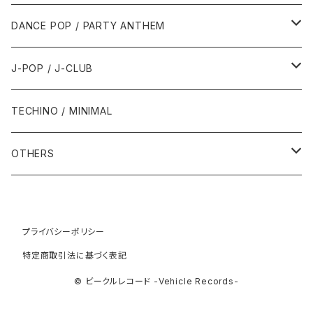
1992年
1996年
2001年
2001年
1987年
2010年
1990年
1990年
2000年代
2000年代
1980年代
DANCE POP / PARTY ANTHEM
1993年
1997年
2002年
2002年
1988年
2011年
1991年
1991年
2000年
1985年・以前
1990年代
1980年代
J-POP / J-CLUB
1994年
1998年
2003年
2003年
1989年
2012年
1992年
1992年
2001年
1986年
1990年
1988年・以前
2000年代
1990年代
1980年代
TECHINO / MINIMAL
1995年
1999年
2004年
2004年
2013年
1993年 - 1999年
1993年
2002年・以降
1987年
1991年
1989年
2000年
1990年
2000年代
1990年代
OTHERS
1996年
2005年
2005年
2014年
1994年
1988年
1992年
2001年
1991年
2000年
1990年
2000年代
1980年代
1997年
2006年
2006年
2015年
1995年
1989年
1993年
2002年
1992年
プライバシーポリシー
2001年
1991年
2000年
1985年・以前
1990年代
特定商取引法に基づく表記
1998年
2007年
2007年
2016年
1996年 - 1999年
1994年
2003年
1993年
2002年
1992年
2001年
1986年
1990年
2000年代
© ビークルレコード -Vehicle Records-
1999年
2008年
2008年
2017年
1995年
2004年
1994年
2003年
1993年