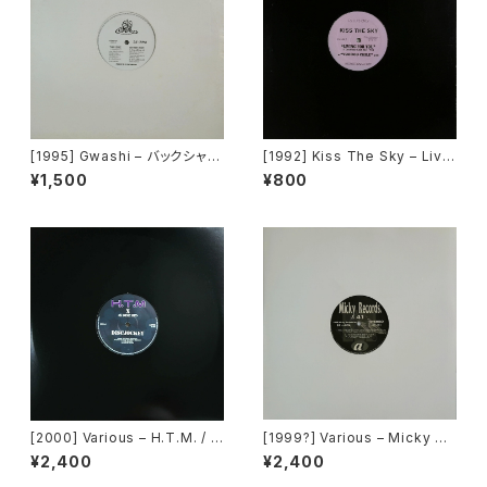
[1995] Gwashi – バックシャン
[1992] Kiss The Sky – Livin
[Heavy Shit]
g For You / Voodoo Chile /
¥1,500
¥800
What Does It Take? / Don't
Take Your Love [Not On La
bel (Kiss The Sky)]
[2000] Various – H.T.M. / B
[1999?] Various – Micky Re
ack To The "Disco" ~私もD
cords Vol.41 [Micky Recor
¥2,400
¥2,400
iscoへ連れていって~ Reques
ds.][PROMO]
t 00.00.14 [Avex Trax]