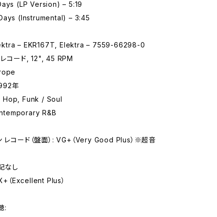
ays (LP Version) – 5:19
ays (Instrumental) – 3:45
tra – EKR167T, Elektra – 7559-66298-0
レコード, 12", 45 RPM
rope
992年
Hop, Funk / Soul
temporary R&B
レコード（盤面）: VG+（Very Good Plus）※超音
特記なし
+（Excellent Plus）
聴: