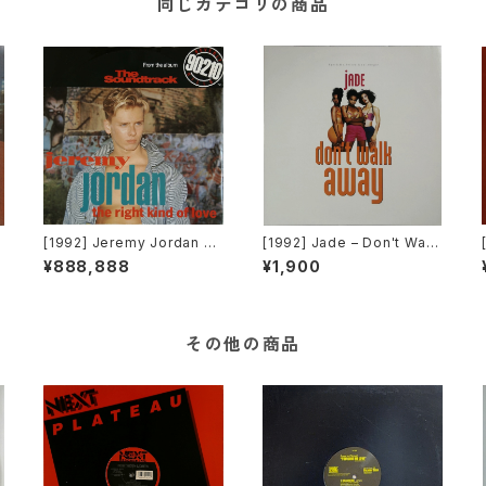
同じカテゴリの商品
[1992] Jeremy Jordan –
[1992] Jade – Don't Walk
The Right Kind Of Love
Away [Giant Records]
¥888,888
¥1,900
[Giant Records]
その他の商品