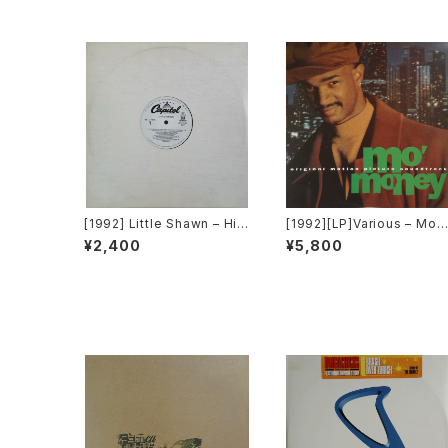
[1992] Little Shawn – Hic
[1992][LP]Various – Mo'
keys On Your Chest [Cap
Money (Original Motion
¥2,400
¥5,800
itol Records]
Picture Soundtrack) [Per
spective Records][PRO
MO]