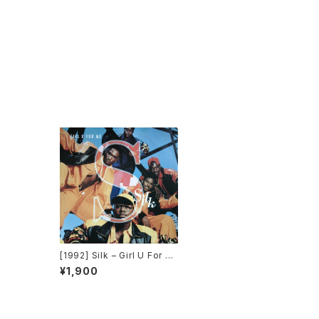
[1992] Silk – Girl U For M
e [Elektra]
¥1,900