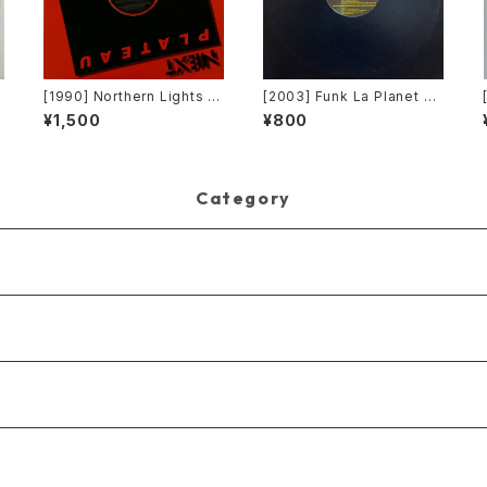
a
[1990] Northern Lights –
[2003] Funk La Planet – Y
a
Jet Lag [Next Plateau Re
ou Gave Me Love (Funk
¥1,500
¥800
cords Inc.]
La Planet 008) [Funk La
Planet]
Category