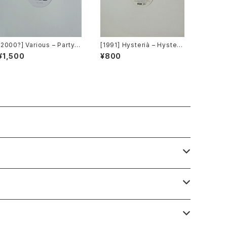
[2000?] Various – Party R
[1991] Hysterià – Hysteri
emixers Volume 5 [OPR]
a (There's No Reason To
¥1,500
¥800
Be Disturbed) [T.A.O.B. D
ance]