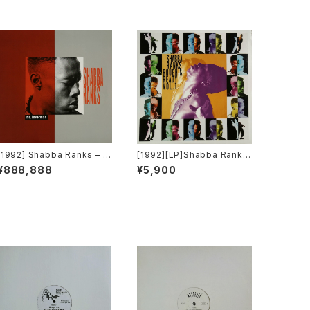
[1992] Shabba Ranks – M
[1992][LP]Shabba Ranks
r. Loverman [Epic]
– Rough & Ready Vol.1 [E
¥888,888
¥5,900
pic]