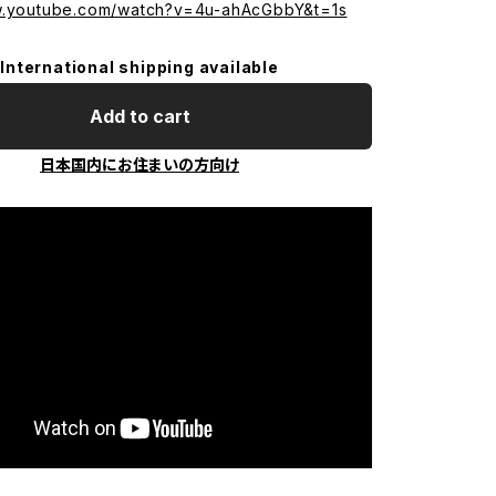
w.youtube.com/watch?v=4u-ahAcGbbY&t=1s
International shipping available
Add to cart
日本国内にお住まいの方向け