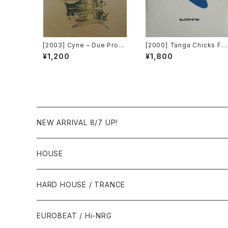
[2003] Cyne – Due Progr
[2000] Tanga Chicks Fe
ess [Botanica Del Jibar
turing Dimitri & Tom – Br
¥1,200
¥1,800
o]
sil Over Zurich [Sublimin
al][2枚組]
NEW ARRIVAL 8/7 UP!
HOUSE
1980年代
HARD HOUSE / TRANCE
1987年・以前
1990年代
1990年代
EUROBEAT / Hi-NRG