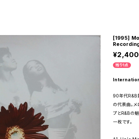
[1995] M
Recordin
¥2,400
残り1点
Internatio
90年代R&
の代表曲。メ
プとR&Bの
一枚です。