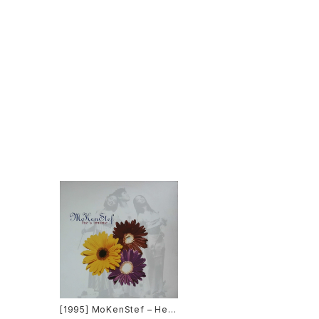
[1995] MoKenStef – He's