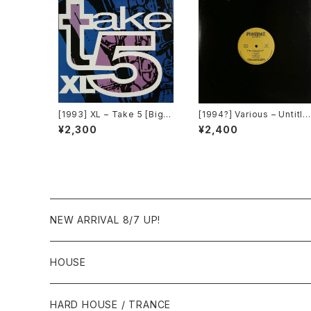
[1993] XL – Take 5 [Big T
[1994?] Various – Untitle
ime International]
d (PM-669)[PoweRemix
¥2,300
¥2,400
Records]
NEW ARRIVAL 8/7 UP!
HOUSE
1980年代
HARD HOUSE / TRANCE