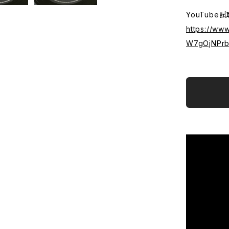
YouTube試
https://ww
W7gOjNPrb8