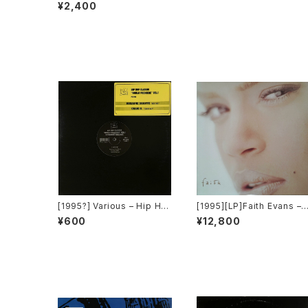
Mine [Def Jam Recordin
¥2,400
gs]
[1995?] Various – Hip Ho
[1995][LP]Faith Evans – 
p Classic "World Premier
aith [Bad Boy Entertainm
¥600
¥12,800
e" Vol.1 [Pop Art Record
ent]
s]