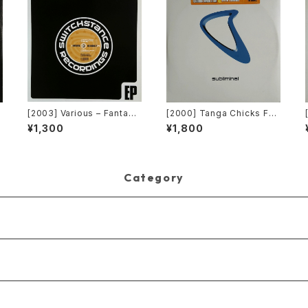
[2003] Various – Fantasti
[2000] Tanga Chicks Fea
c Freeriding 2 EP 1 [Switc
turing Dimitri & Tom – Bra
¥1,300
¥1,800
hstance Recordings]
sil Over Zurich [Sublimin
al][2枚組]
Category