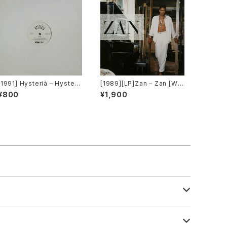
[1991] Hysterià – Hysteri
[1989][LP]Zan – Zan [War
a (There's No Reason To
ner Bros. Records]
¥800
¥1,900
Be Disturbed) [T.A.O.B. D
ance]