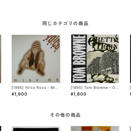
同じカテゴリの商品
F
[1995] Yo!co Ross – Miss
[1995] Tom Browne – Gh
Me [Columbia]
etto Horn [Hip Bop Reco
¥1,900
¥1,800
rds]
その他の商品