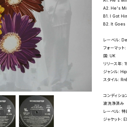
A1. He's Mi
A2. He's Mi
B1. I Got H
B2. It Goes
レーベル: Def 
フォーマット: 
国: UK
リリース年: 1
ジャンル: Hip
スタイル: RnB
コンディション 
波洗浄済み
レーベル: 
ジャケット: EX