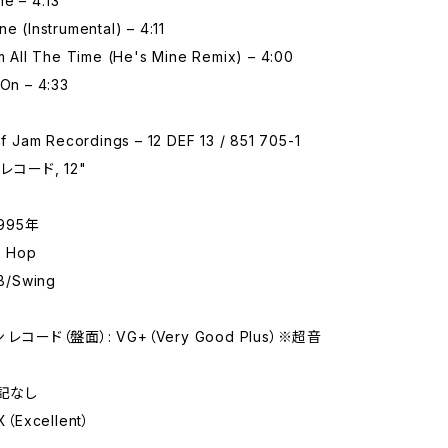
ne – 4:13
ne (Instrumental) – 4:11
im All The Time (He's Mine Remix) – 4:00
 On – 4:33
Jam Recordings – 12 DEF 13 / 851 705-1
レコード, 12"
995年
 Hop
/Swing
レコード（盤面）: VG+（Very Good Plus）※超音
特記なし
（Excellent）