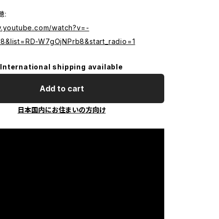
聴:
w.youtube.com/watch?v=-
&list=RD-W7gOjNPrb8&start_radio=1
International shipping available
Add to cart
日本国内にお住まいの方向け