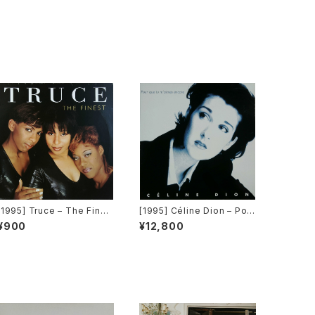
[1995] Truce – The Fines
[1995] Céline Dion – Pour
t [Big Life]
Que Tu M'Aimes Encore
¥900
¥12,800
[Columbia]