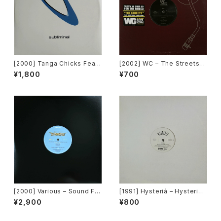
[2000] Tanga Chicks Featu
[2002] WC – The Streets
ring Dimitri & Tom – Brasil
(Remix) [Def Jam Recordin
¥1,800
¥700
Over Zurich [Subliminal][2
gs][PROMO]
枚組]
[2000] Various – Sound Fa
[1991] Hysterià – Hysteria
ctory Y&Co. / Back To The
(There's No Reason To Be
¥2,900
¥800
"Disco" 〜私もDiscoへ連れ
Disturbed) [T.A.O.B. Danc
ていって〜 Request 00.00.0
e]
5 [Avex Trax][VEJT-89071]