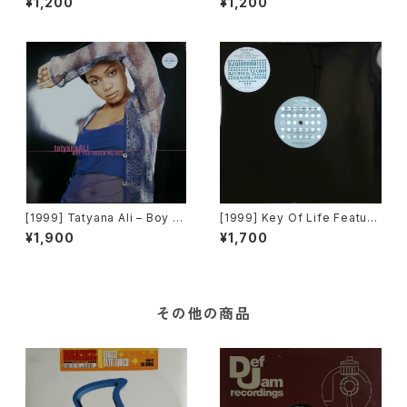
¥1,200
¥1,200
Records][在庫B]
[1999] Tatyana Ali – Boy Y
[1999] Key Of Life Featuri
ou Knock Me Out [Epic]
ng Alison Limerick – This L
¥1,900
¥1,700
ove / Tender Illusion [Vict
or]
その他の商品