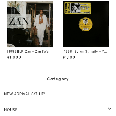
[1989][LP]Zan – Zan [Warn
[1998] Byron Stingily – You
er Bros. Records]
Make Me Feel (Mighty Rea
¥1,900
¥1,100
l) [Nervous Records]
Category
NEW ARRIVAL 8/7 UP!
HOUSE