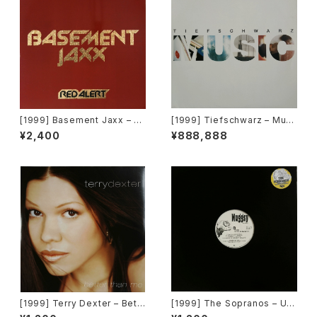
[1999] Basement Jaxx – R
[1999] Tiefschwarz – Musi
ed Alert [XL Recordings, A
c (Part 2) [Benztown Recor
¥2,400
¥888,888
tlantic Jaxx]
ds]
[1999] Terry Dexter – Bett
[1999] The Sopranos – Unt
er Than Me [Warner Bros.
itled [Muggsy Records]