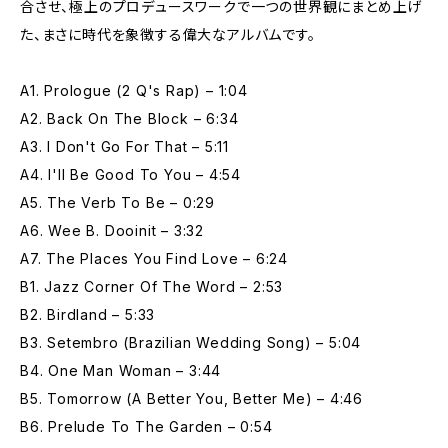
合させ、極上のプロデュースワークで一つの世界観にまとめ上げ
た、まさに時代を象徴する偉大なアルバムです。
A1. Prologue (2 Q's Rap) – 1:04
A2. Back On The Block – 6:34
A3. I Don't Go For That – 5:11
A4. I'll Be Good To You – 4:54
A5. The Verb To Be – 0:29
A6. Wee B. Dooinit – 3:32
A7. The Places You Find Love – 6:24
B1. Jazz Corner Of The Word – 2:53
B2. Birdland – 5:33
B3. Setembro (Brazilian Wedding Song) – 5:04
B4. One Man Woman – 3:44
B5. Tomorrow (A Better You, Better Me) – 4:46
B6. Prelude To The Garden – 0:54