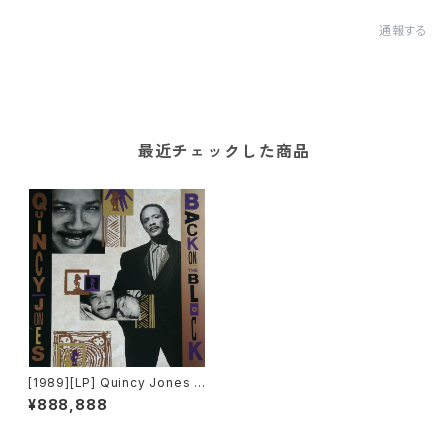
通報する
最近チェックした商品
[1989][LP] Quincy Jones –
Back On The Block [Qwest
¥888,888
Records]