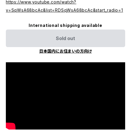
https://www.youtube.com/watch?
v=SqWsA68bcAc&list=RDSqWsA68bcAc&start_radio=1
International shipping available
Sold out
日本国内にお住まいの方向け