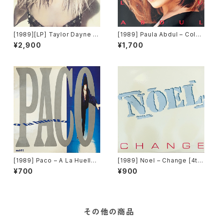
[1989][LP] Taylor Dayne –
[1989] Paula Abdul – Cold
Can't Fight Fate [Arista Re
Hearted [Virgin]
¥2,900
¥1,700
cords]
[1989] Paco – A La Huella
[1989] Noel – Change [4th
[PolyGram]
& Broadway]
¥700
¥900
その他の商品