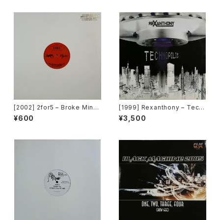
[2002] 2for5 – Broke Mind
[1999] Rexanthony – Tech
s Think Alike [Cajo!]
nopolis [Franton]
¥600
¥3,500