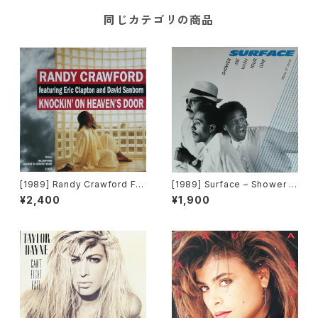
同じカテゴリの商品
[1989] Randy Crawford Fe
[1989] Surface – Shower M
aturing Eric Clapton And D
e With Your Love [Columbi
¥2,400
¥1,900
avid Sanborn – Knockin' O
a Records]
n Heaven's Door [Warner B
ros. Records]