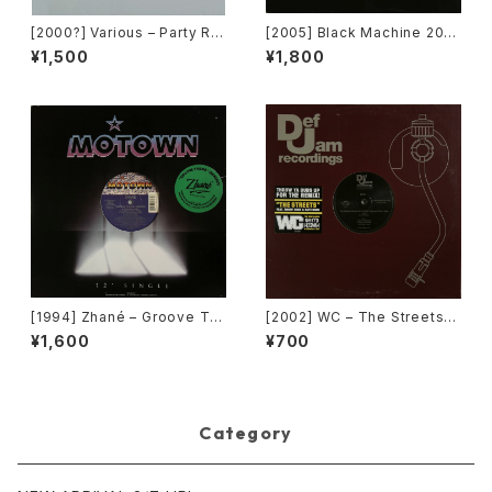
[2000?] Various – Party Re
[2005] Black Machine 200
mixers Volume 5 [OPR]
5 – One, Two, Three, Four
¥1,500
¥1,800
(How Gee) [PLM Records]
[1994] Zhané – Groove Th
[2002] WC – The Streets
ang (Remix) [Motown][在庫
(Remix) [Def Jam Recordin
¥1,600
¥700
B]
gs][PROMO]
Category