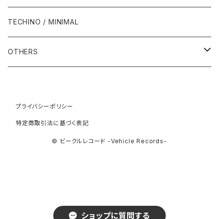
1994年
1998年
2003年
2003年
1989年
2012年
1992年
1992年
2001年
1986年
1990年
1988年・以前
2000年代
1990年代
1980年代
TECHINO / MINIMAL
1995年
1999年
2004年
2004年
2013年
1993年 - 1999年
1993年
2002年・以降
1987年
1991年
1989年
2000年
1990年
2000年代
1990年代
OTHERS
1996年
2005年
2005年
2014年
1994年
1988年
1992年
2001年
1991年
2000年
1990年
2000年代
1980年代
1997年
2006年
2006年
2015年
1995年
1989年
1993年
2002年
1992年
プライバシーポリシー
2001年
1991年
2000年
1985年・以前
1990年代
特定商取引法に基づく表記
1998年
2007年
2007年
2016年
1996年 - 1999年
1994年
2003年
1993年
2002年
1992年
2001年
1986年
1990年
2000年代
© ビークルレコード -Vehicle Records-
1999年
2008年
2008年
2017年
1995年
2004年
1994年
2003年
1993年
2002年
1987年
1991年
2000年
2009年
2009年
2018年
1996年
2005年
1995年
2004年
1994年
2003年
1988年
1992年
2001年
2019年・以降
ショップに質問する
1997年
2006年
1996年
2005年
1995年