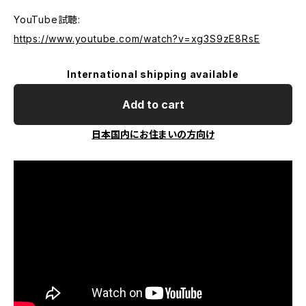
YouTube試聴:
https://www.youtube.com/watch?v=xg3S9zE8RsE
International shipping available
Add to cart
日本国内にお住まいの方向け