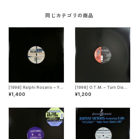
同じカテゴリの商品
[1998] Ralphi Rosario – Yo
[1998] O.T.M. – Turn Dis
u Used To Hold Me (Remi
#!?$! Music Up! / Feel Da D
¥1,400
¥1,200
x) [Underground Construct
rugs [Reddline Records]
ion]