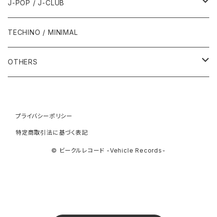
2000年
1985年・以前
1990年代
1980年代
J-POP / J-CLUB
1994年
1998年
2003年
2003年
1989年
2012年
1992年
1992年
2001年
1986年
1990年
1988年・以前
2000年代
1990年代
1980年代
TECHINO / MINIMAL
1995年
1999年
2004年
2004年
2013年
1993年 - 1999年
1993年
2002年・以降
1987年
1991年
1989年
2000年
1990年
2000年代
1990年代
OTHERS
1996年
2005年
2005年
2014年
1994年
1988年
1992年
2001年
1991年
2000年
1990年
2000年代
1980年代
1997年
2006年
2006年
2015年
1995年
1989年
1993年
2002年
1992年
プライバシーポリシー
2001年
1991年
2000年
1985年・以前
1990年代
特定商取引法に基づく表記
1998年
2007年
2007年
2016年
1996年 - 1999年
1994年
2003年
1993年
2002年
1992年
2001年
1986年
1990年
2000年代
© ビークルレコード -Vehicle Records-
1999年
2008年
2008年
2017年
1995年
2004年
1994年
2003年
1993年
2002年
1987年
1991年
2000年
2009年
2009年
2018年
1996年
2005年
1995年
2004年
1994年
2003年
1988年
1992年
2001年