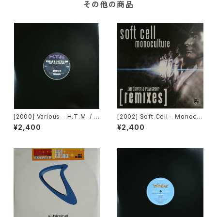
その他の商品
[2000] Various – H.T.M. / B
[2002] Soft Cell – Monocul
ack To "Disco" Request 0
ture (Jan Driver & Playgrou
¥2,400
¥2,400
0.00.13 [Avex Trax]
p Remixes) [3 Lanka]