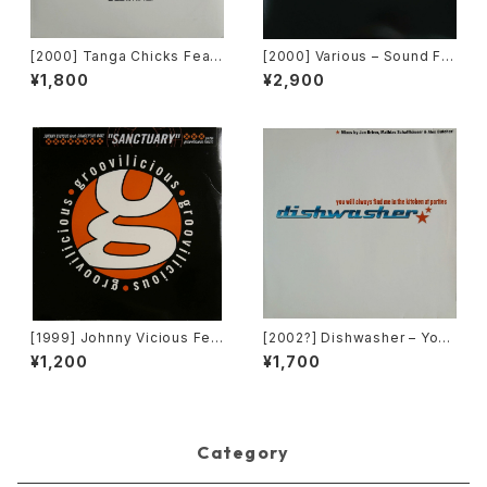
[2000] Tanga Chicks Featu
[2000] Various – Sound Fa
ring Dimitri & Tom – Brasil
ctory Y&Co. / Back To The
¥1,800
¥2,900
Over Zurich [Subliminal][2
"Disco" 〜私もDiscoへ連れ
枚組]
ていって〜 Request 00.00.0
5 [Avex Trax][VEJT-89071]
[1999] Johnny Vicious Fea
[2002?] Dishwasher – You
t. Dangerous Dave – Sanct
Will Always Find Me In The
¥1,200
¥1,700
uary [Groovilicious]
Kitchen At Parties [Ka2 Mu
sic]
Category