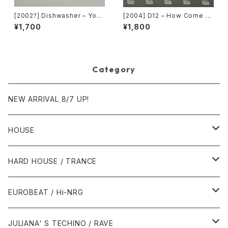
[2002?] Dishwasher – You
[2004] D12 – How Come /
Will Always Find Me In The
American Psycho [Shady R
¥1,700
¥1,800
Kitchen At Parties [Ka2 Mu
ecords][PROMO]
sic]
Category
NEW ARRIVAL 8/7 UP!
HOUSE
1980年代
HARD HOUSE / TRANCE
1987年・以前
1990年代
1990年代
EUROBEAT / Hi-NRG
1988年
1990年
1994年・以前
2000年代
2000年代
1980年代
JULIANA' S TECHINO / RAVE