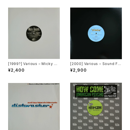
Take Your Love [Not On La
bel (Kiss The Sky)]
[1999?] Various – Micky Re
[2000] Various – Sound Fa
cords Vol.41 [Micky Recor
ctory Y&Co. / Back To The
¥2,400
¥2,900
ds.][PROMO]
"Disco" 〜私もDiscoへ連れ
ていって〜 Request 00.00.0
5 [Avex Trax][VEJT-89071]