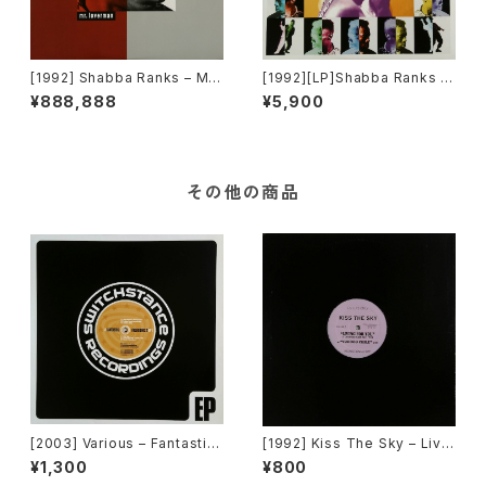
[1992] Shabba Ranks – Mr.
[1992][LP]Shabba Ranks –
Loverman [Epic]
Rough & Ready Vol.1 [Epic]
¥888,888
¥5,900
その他の商品
[2003] Various – Fantastic
[1992] Kiss The Sky – Livin
Freeriding 2 EP 1 [Switchst
g For You / Voodoo Chile /
¥1,300
¥800
ance Recordings]
What Does It Take? / Don't