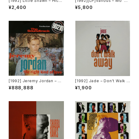
[1992] Little Shawn – Hicke
[1992][LP]Various – Mo' M
ys On Your Chest [Capitol
oney (Original Motion Pict
¥2,400
¥5,800
Records]
ure Soundtrack) [Perspecti
ve Records][PROMO]
[1992] Jeremy Jordan – Th
[1992] Jade – Don't Walk A
e Right Kind Of Love [Gian
way [Giant Records]
¥888,888
¥1,900
t Records]