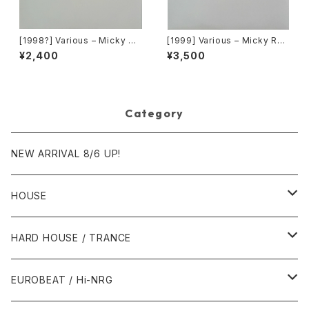
[1998?] Various – Micky Re
[1999] Various – Micky Rec
cords Vol.41 [Micky Recor
ord Vol. 49 [Micky Record
¥2,400
¥3,500
ds.][PROMO]
s Inc.][PROMO]
Category
NEW ARRIVAL 8/6 UP!
HOUSE
1980年代
HARD HOUSE / TRANCE
1987年・以前
1990年代
1990年代
EUROBEAT / Hi-NRG