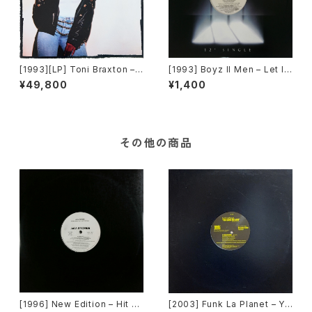
[1993][LP] Toni Braxton –
[1993] Boyz II Men – Let It
Toni Braxton [LaFace Reco
Snow [Motown][PROMO]
¥49,800
¥1,400
rds]
その他の商品
[1996] New Edition – Hit M
[2003] Funk La Planet – Yo