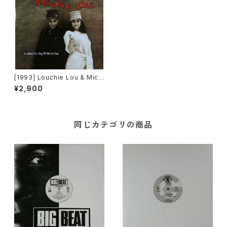
[1993] Louchie Lou & Michi
e One – Somebody Else's
¥2,900
Guy (Me Did Love You) [FF
RR][PROMO]
同じカテゴリの商品