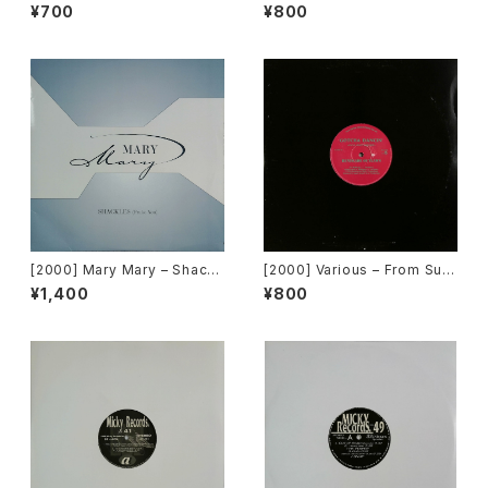
e Off [MCA Records][PRO
u Gave Me Love (Funk La
¥700
¥800
MO]
Planet 008) [Funk La Plane
t]
[2000] Mary Mary – Shackl
[2000] Various – From Sup
es (Praise You) [C2Record
er Dance Freak Vol. 83 / B
¥1,400
¥800
s / Columbia]
ack To The "Disco" ~私もD
iscoへ連れていって~ Reques
t 00.00.11 [Avex Trax]