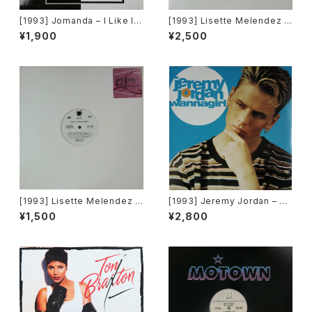
[1993] Jomanda – I Like It
[1993] Lisette Melendez /
[Big Beat]
The Puppies – Goody Goo
¥1,900
¥2,500
dy / Funky Y-2-C / Dance 2
Da Music [Sony Records /
G's Factory][PROMO]
[1993] Lisette Melendez –
[1993] Jeremy Jordan – W
Will You Ever Save Me [Ch
annagirl [Giant Records]
¥1,500
¥2,800
aos Recordings][PROMO]