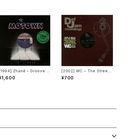
[1994] Zhané – Groove T
[2002] WC – The Streets
hang (Remix) [Motown]
(Remix) [Def Jam Recor
¥1,600
¥700
[在庫B]
dings][PROMO]