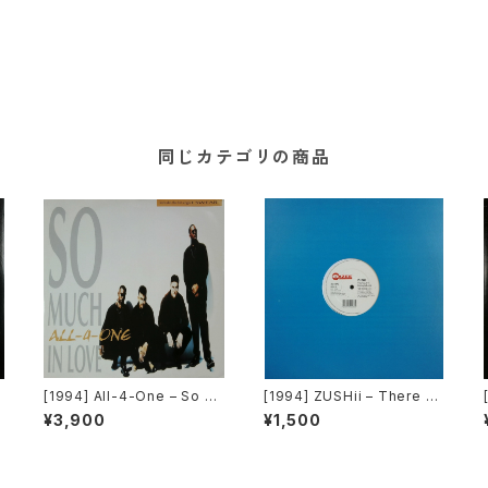
同じカテゴリの商品
[1994] All-4-One – So M
[1994] ZUSHii – There Ai
N
uch In Love [Atlantic]
n't Enough Love ('94 Re
¥3,900
¥1,500
mix) / Surprise Surprise
[E-Zee]