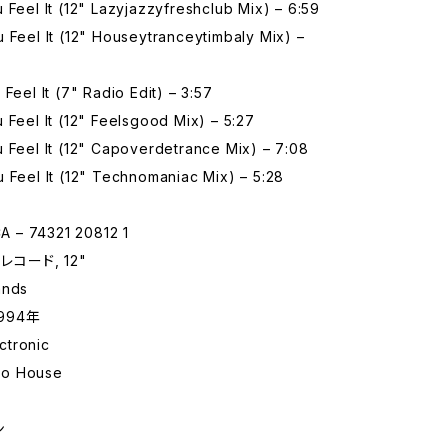
 Feel It (12" Lazyjazzyfreshclub Mix) – 6:59
 Feel It (12" Houseytranceytimbaly Mix) –
 Feel It (7" Radio Edit) – 3:57
 Feel It (12" Feelsgood Mix) – 5:27
 Feel It (12" Capoverdetrance Mix) – 7:08
 Feel It (12" Technomaniac Mix) – 5:28
 – 74321 20812 1
レコード, 12"
ands
994年
tronic
o House
ン