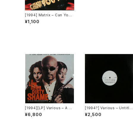
[1994] Matrix – Can You F
eel It [RCA]
¥1,100
[1994][LP] Various – A Lo
[1994?] Various – Untitle
w Down Dirty Shame (Th
d (Nas – Lifes A Bitch) [
¥6,800
¥2,500
e Original Motion Picture
ot On Label][PROMO]
Soundtrack) [Jive / Holly
wood Records][2枚組]