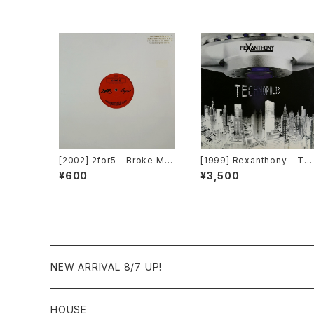
[2002] 2for5 – Broke Min
[1999] Rexanthony – Te
ds Think Alike [Cajo!]
hnopolis [Franton]
¥600
¥3,500
NEW ARRIVAL 8/7 UP!
HOUSE