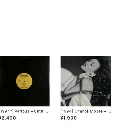
[1994?] Various – Untitle
[1994] Chanté Moore – O
d (PM-669)[PoweRemix
ld School Lovin' [MCA R
¥2,400
¥1,900
Records]
ecords]