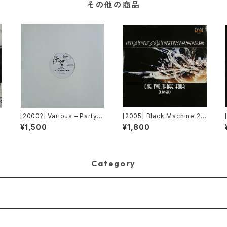
その他の商品
c
[2000?] Various – Party R
[2005] Black Machine 20
emixers Volume 5 [OPR]
05 – One, Two, Three, F
¥1,500
¥1,800
our (How Gee) [PLM Rec
ords]
Category