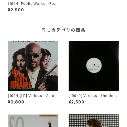
[1994] Public Works – Roc
king You / Love's Desire
¥2,900
[U.N.I.T.Y Records / Sams
on Music]
同じカテゴリの商品
[1994][LP] Various – A Low
[1994?] Various – Untitled
Down Dirty Shame (The Or
(Nas – Lifes A Bitch) [Not
¥6,800
¥2,500
iginal Motion Picture Soun
On Label][PROMO]
dtrack) [Jive / Hollywood
Records][2枚組]