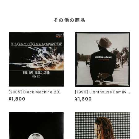
その他の商品
[2005] Black Machine 200
[1996] Lighthouse Family –
5 – One, Two, Three, Four
Ocean Drive [Wildcard]
¥1,800
¥1,600
(How Gee) [PLM Records]