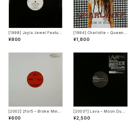
[1998] Jayla Jewel Featuri
[1994] Charlotte – Queen
ng Grand Puba – I Like Wh
Of Hearts [Big Life]
¥800
¥1,800
at U Do To Me (Remix) [Str
yke Entertainment]
[2002] 2for5 – Broke Mind
[2003?] Lava – Moon Dust
s Think Alike [Cajo!]
[JLA Amusement]
¥600
¥2,500