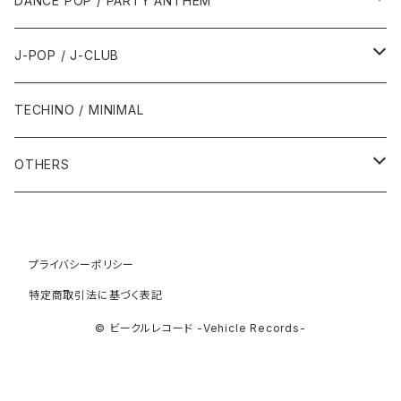
DANCE POP / PARTY ANTHEM
1993年
1997年
2002年
2002年
1988年
2011年
1991年
1991年
2000年
1985年・以前
1990年代
1980年代
J-POP / J-CLUB
1994年
1998年
2003年
2003年
1989年
2012年
1992年
1992年
2001年
1986年
1990年
1988年・以前
2000年代
1990年代
1980年代
TECHINO / MINIMAL
1995年
1999年
2004年
2004年
2013年
1993年 - 1999年
1993年
2002年・以降
1987年
1991年
1989年
2000年
1990年
2000年代
1990年代
OTHERS
1996年
2005年
2005年
2014年
1994年
1988年
1992年
2001年
1991年
2000年
1990年
2000年代
1980年代
1997年
2006年
2006年
2015年
1995年
1989年
1993年
2002年
1992年
プライバシーポリシー
2001年
1991年
2000年
1985年・以前
1990年代
特定商取引法に基づく表記
1998年
2007年
2007年
2016年
1996年 - 1999年
1994年
2003年
1993年
2002年
1992年
2001年
1986年
1990年
2000年代
© ビークルレコード -Vehicle Records-
1999年
2008年
2008年
2017年
1995年
2004年
1994年
2003年
1993年
2002年
1987年
1991年
2000年