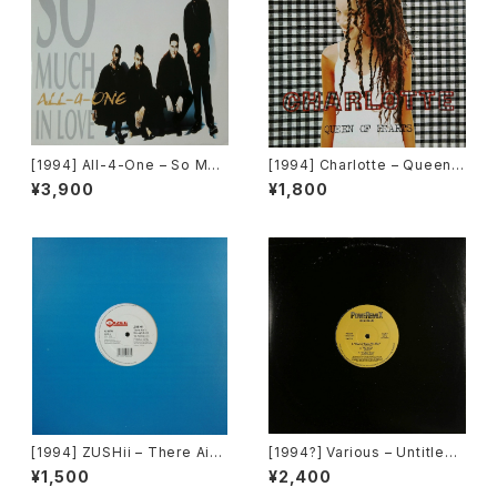
[1994] All-4-One – So Muc
[1994] Charlotte – Queen
h In Love [Atlantic]
Of Hearts [Big Life]
¥3,900
¥1,800
[1994] ZUSHii – There Ain't
[1994?] Various – Untitled
Enough Love ('94 Remix) /
(PM-669)[PoweRemix Rec
¥1,500
¥2,400
Surprise Surprise [E-Zee]
ords]