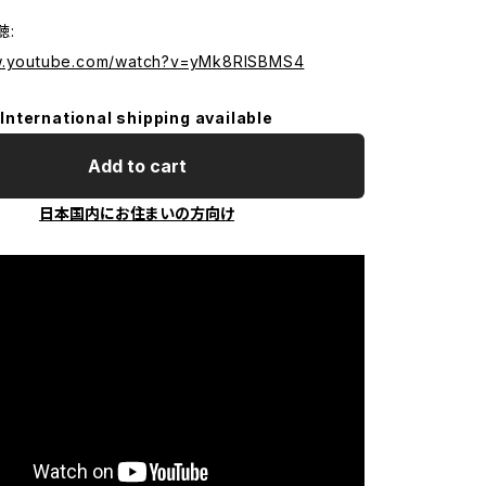
聴:
ww.youtube.com/watch?v=yMk8RlSBMS4
International shipping available
Add to cart
日本国内にお住まいの方向け