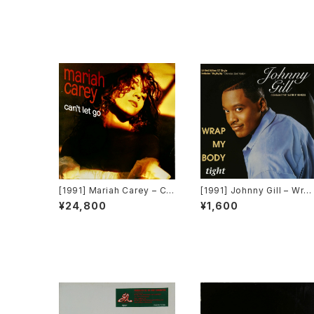
[1991] Mariah Carey – Ca
[1991] Johnny Gill – Wra
n't Let Go [Columbia]
My Body Tight [Motown
¥24,800
¥1,600
[限定盤]