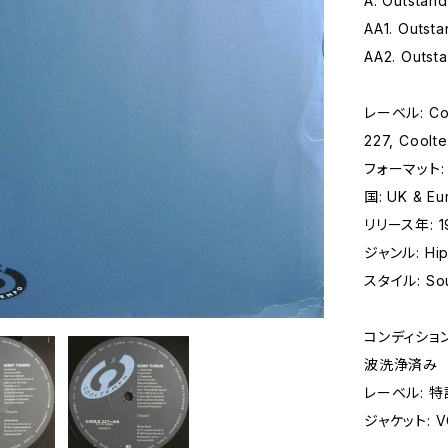
A. Outstan
AA1. Outsta
AA2. Outst
レーベル: Coo
227, Coolt
フォーマット: 
国: UK & Eu
リリース年: 1
ジャンル: Hip 
スタイル: Sou
コンディション 
波洗浄済み
レーベル: 
ジャケット: VG