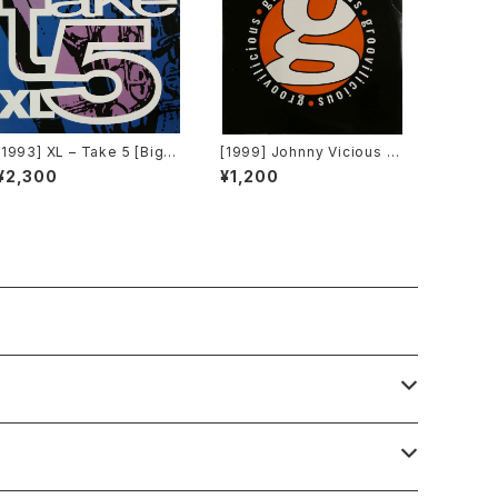
[1993] XL – Take 5 [Big T
[1999] Johnny Vicious F
ime International]
eat. Dangerous Dave – S
¥2,300
¥1,200
anctuary [Groovilicious]