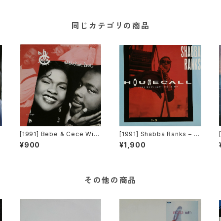
同じカテゴリの商品
p
[1991] Bebe & Cece Wina
[1991] Shabba Ranks – H
]
ns – Addictive Love [Cap
ousecall [Epic]
¥900
¥1,900
itol Records]
その他の商品