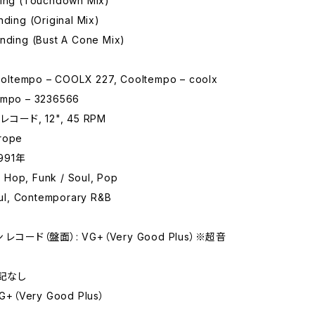
ding (Touchdown Mix)
nding (Original Mix)
anding (Bust A Cone Mix)
ltempo – COOLX 227, Cooltempo – coolx
empo – 3236566
レコード, 12", 45 RPM
rope
991年
Hop, Funk / Soul, Pop
l, Contemporary R&B
レコード（盤面）: VG+（Very Good Plus）※超音
特記なし
+（Very Good Plus）