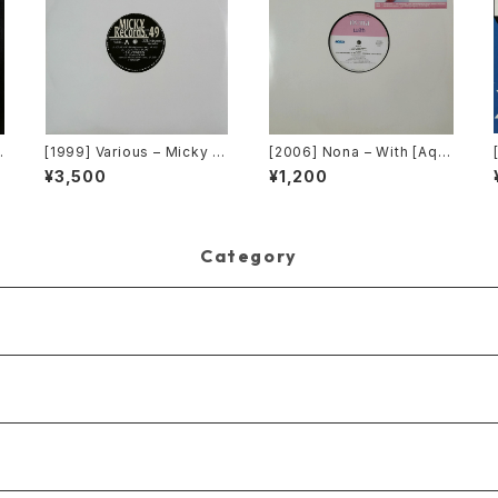
n
[1999] Various – Micky R
[2006] Nona – With [Aqu
v
ecord Vol. 49 [Micky Rec
a][PROMO]
¥3,500
¥1,200
ords Inc.][PROMO]
Category