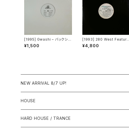
[1995] Gwashi – バックシャ
[1993] 280 West Featuri
ン [Heavy Shit]
g Diamond Temple – Lo
¥1,500
¥4,800
e's Masquerade [Kaleidi
ascope Records]
NEW ARRIVAL 8/7 UP!
HOUSE
1980年代
HARD HOUSE / TRANCE