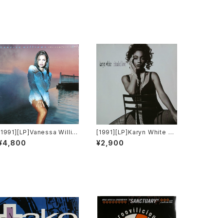
[1991][LP]Vanessa Willia
[1991][LP]Karyn White –
ms – The Comfort Zone
Ritual Of Love [Warner Br
¥4,800
¥2,900
[Wing Records / Mercur
os. Records]
y]