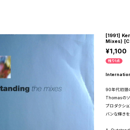
[1991] K
Mixes) [
¥1,100
残り1点
Internatio
90年代初頭
Thomas
プロダクショ
バンな輝きを