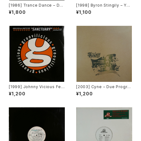
[1986] Trance Dance – Do
[1998] Byron Stingily – You
The Dance [Epic]
Make Me Feel (Mighty Rea
¥1,800
¥1,100
l) [Nervous Records]
[1999] Johnny Vicious Fea
[2003] Cyne – Due Progre
t. Dangerous Dave – Sanct
ss [Botanica Del Jibaro]
¥1,200
¥1,200
uary [Groovilicious]