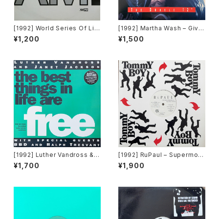
[1992] World Series Of Lif
[1992] Martha Wash – Give
e Featuring Claudine Nels
It To You [RCA][2枚組]
¥1,200
¥1,500
on – I Would Give Anything
(Mixes) [A&M Records]
[1992] Luther Vandross & J
[1992] RuPaul – Supermod
anet Jackson With Special
el (You Better Work) / Hou
¥1,700
¥1,900
Guests BBD & Ralph Tresv
se Of Love [Tommy Boy]
ant – The Best Things In Li
fe Are Free [Perspective R
ecords]