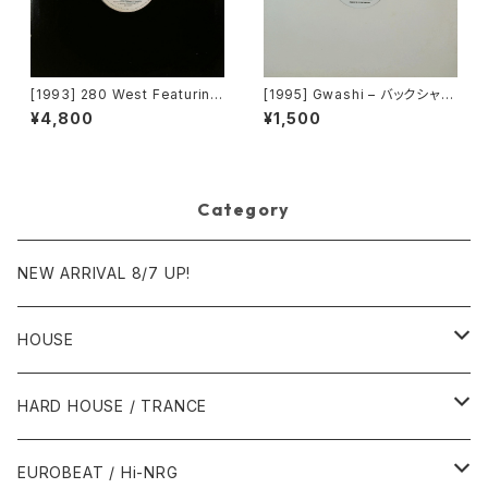
[1993] 280 West Featuring
[1995] Gwashi – バックシャン
Diamond Temple – Love's
[Heavy Shit]
¥4,800
¥1,500
Masquerade [Kaleidiasco
pe Records]
Category
NEW ARRIVAL 8/7 UP!
HOUSE
1980年代
HARD HOUSE / TRANCE
1987年・以前
1990年代
1990年代
EUROBEAT / Hi-NRG