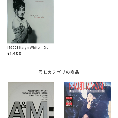
[1992] Karyn White – Do Un
to Me / Walkin' The Dog
¥1,400
[Warner Bros. Records]
同じカテゴリの商品