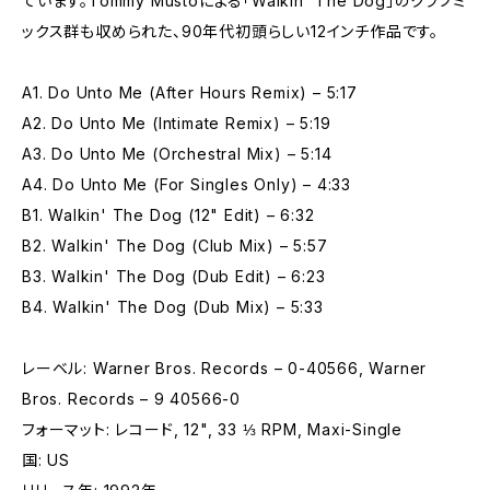
ています。Tommy Mustoによる「Walkin' The Dog」のクラブミ
ックス群も収められた、90年代初頭らしい12インチ作品です。
A1. Do Unto Me (After Hours Remix) – 5:17
A2. Do Unto Me (Intimate Remix) – 5:19
A3. Do Unto Me (Orchestral Mix) – 5:14
A4. Do Unto Me (For Singles Only) – 4:33
B1. Walkin' The Dog (12" Edit) – 6:32
B2. Walkin' The Dog (Club Mix) – 5:57
B3. Walkin' The Dog (Dub Edit) – 6:23
B4. Walkin' The Dog (Dub Mix) – 5:33
レーベル: Warner Bros. Records – 0-40566, Warner
Bros. Records – 9 40566-0
フォーマット: レコード, 12", 33 ⅓ RPM, Maxi-Single
国: US