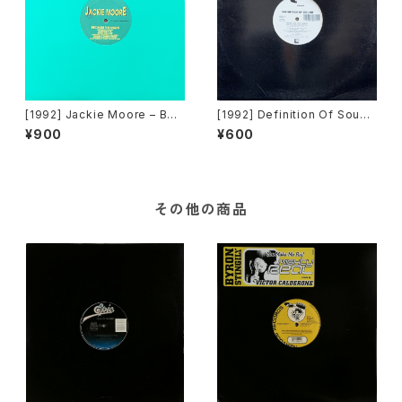
[1992] Jackie Moore – Bec
[1992] Definition Of Sound
ause The Night [Discomag
– What Are You Under [Cha
¥900
¥600
ic Records]
risma]
その他の商品