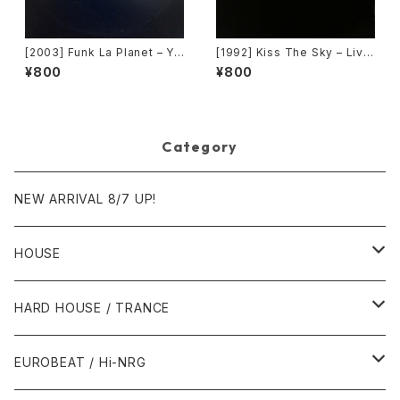
[2003] Funk La Planet – Yo
[1992] Kiss The Sky – Livin
u Gave Me Love (Funk La
g For You / Voodoo Chile /
¥800
¥800
Planet 008) [Funk La Plane
What Does It Take? / Don't
t]
Take Your Love [Not On La
bel (Kiss The Sky)]
Category
NEW ARRIVAL 8/7 UP!
HOUSE
1980年代
HARD HOUSE / TRANCE
1987年・以前
1990年代
1990年代
EUROBEAT / Hi-NRG