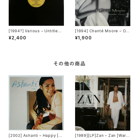
[1994?] Various – Untitled
[1994] Chanté Moore – Old
(PM-669)[PoweRemix Rec
School Lovin' [MCA Recor
¥2,400
¥1,900
ords]
ds]
その他の商品
[2002] Ashanti – Happy [M
[1989][LP]Zan – Zan [Warn