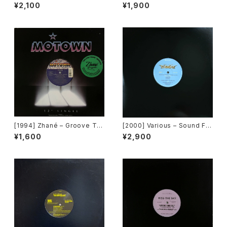
urder Inc Records]
er Bros. Records]
¥2,100
¥1,900
[1994] Zhané – Groove Th
[2000] Various – Sound Fa
ang (Remix) [Motown][在庫
ctory Y&Co. / Back To The
¥1,600
¥2,900
B]
"Disco" 〜私もDiscoへ連れ
ていって〜 Request 00.00.0
5 [Avex Trax][VEJT-89071]