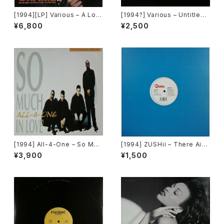
[1994][LP] Various – A Low
[1994?] Various – Untitled
Down Dirty Shame (The Or
(Nas – Lifes A Bitch) [Not
¥6,800
¥2,500
iginal Motion Picture Soun
On Label][PROMO]
dtrack) [Jive / Hollywood
Records][2枚組]
[1994] All-4-One – So Muc
[1994] ZUSHii – There Ain't
h In Love [Atlantic]
Enough Love ('94 Remix) /
¥3,900
¥1,500
Surprise Surprise [E-Zee]