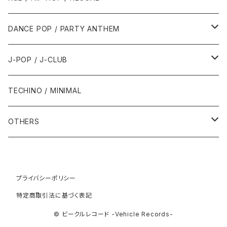
1992年
1996年
2001年
2001年
1987年
2010年
1990年
1990年
2000年代
2000年代
1980年代
DANCE POP / PARTY ANTHEM
1993年
1997年
2002年
2002年
1988年
2011年
1991年
1991年
2000年
1985年・以前
1990年代
1980年代
J-POP / J-CLUB
1994年
1998年
2003年
2003年
1989年
2012年
1992年
1992年
2001年
1986年
1990年
1988年・以前
2000年代
1990年代
1980年代
TECHINO / MINIMAL
1995年
1999年
2004年
2004年
2013年
1993年 - 1999年
1993年
2002年・以降
1987年
1991年
1989年
2000年
1990年
2000年代
1990年代
OTHERS
1996年
2005年
2005年
2014年
1994年
1988年
1992年
2001年
1991年
2000年
1990年
2000年代
1980年代
1997年
2006年
2006年
2015年
1995年
1989年
1993年
2002年
1992年
プライバシーポリシー
2001年
1991年
2000年
1985年・以前
1990年代
特定商取引法に基づく表記
1998年
2007年
2007年
2016年
1996年 - 1999年
1994年
2003年
1993年
2002年
1992年
2001年
1986年
1990年
2000年代
© ビークルレコード -Vehicle Records-
1999年
2008年
2008年