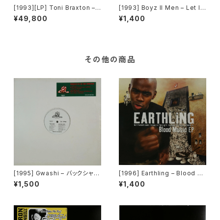
[1993][LP] Toni Braxton –
[1993] Boyz II Men – Let It
Toni Braxton [LaFace Reco
Snow [Motown][PROMO]
¥49,800
¥1,400
rds]
その他の商品
[1995] Gwashi – バックシャン
[1996] Earthling – Blood M
[Heavy Shit]
usic EP [Cooltempo]
¥1,500
¥1,400