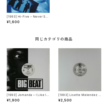
[1993] Hi-Five – Never Sho
uld've Let You Go [Jive]
¥1,600
同じカテゴリの商品
[1993] Jomanda – I Like It
[1993] Lisette Melendez /
[Big Beat]
The Puppies – Goody Goo
¥1,900
¥2,500
dy / Funky Y-2-C / Dance 2
Da Music [Sony Records /