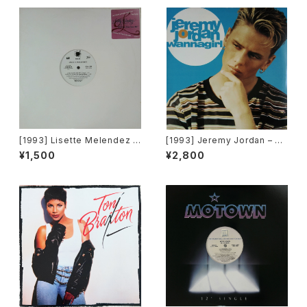
G's Factory][PROMO]
[1993] Lisette Melendez –
[1993] Jeremy Jordan – W
Will You Ever Save Me [Ch
annagirl [Giant Records]
¥1,500
¥2,800
aos Recordings][PROMO]