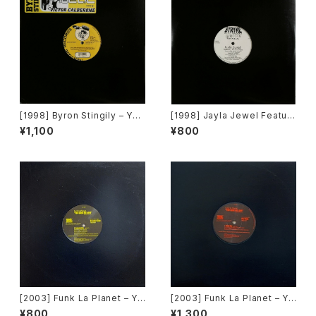
[1998] Byron Stingily – You
[1998] Jayla Jewel Featuri
Make Me Feel (Mighty Rea
ng Grand Puba – I Like Wh
¥1,100
¥800
l) [Nervous Records]
at U Do To Me (Remix) [Str
yke Entertainment]
[2003] Funk La Planet – Yo
[2003] Funk La Planet – Yo
u Gave Me Love (Funk La
u Gave Me Love (Funk La
¥800
¥1,300