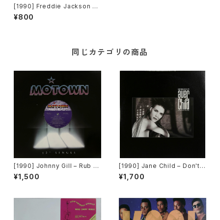
[1990] Freddie Jackson –
Love Me Down [Capitol Re
¥800
cords]
同じカテゴリの商品
[1990] Johnny Gill – Rub Y
[1990] Jane Child – Don't
ou The Right Way [Motow
Wanna Fall In Love [Warner
¥1,500
¥1,700
n]
Bros. Records]