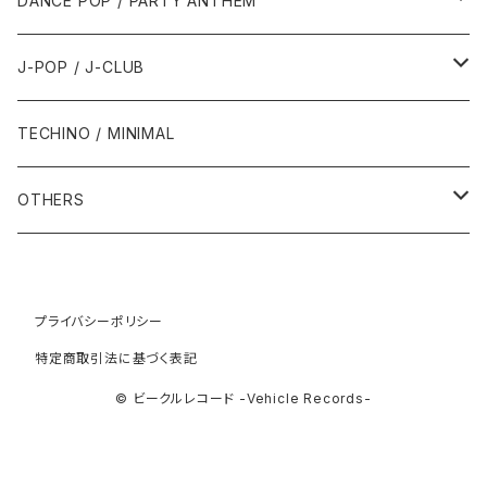
DANCE POP / PARTY ANTHEM
1993年
1997年
2002年
2002年
1988年
2011年
1991年
1991年
2000年
1985年・以前
1990年代
1980年代
J-POP / J-CLUB
1994年
1998年
2003年
2003年
1989年
2012年
1992年
1992年
2001年
1986年
1990年
1988年・以前
2000年代
1990年代
1980年代
TECHINO / MINIMAL
1995年
1999年
2004年
2004年
2013年
1993年 - 1999年
1993年
2002年・以降
1987年
1991年
1989年
2000年
1990年
2000年代
1990年代
OTHERS
1996年
2005年
2005年
2014年
1994年
1988年
1992年
2001年
1991年
2000年
1990年
2000年代
1980年代
1997年
2006年
2006年
2015年
1995年
1989年
1993年
2002年
1992年
プライバシーポリシー
2001年
1991年
2000年
1985年・以前
1990年代
特定商取引法に基づく表記
1998年
2007年
2007年
2016年
1996年 - 1999年
1994年
2003年
1993年
2002年
1992年
2001年
1986年
1990年
2000年代
© ビークルレコード -Vehicle Records-
1999年
2008年
2008年
2017年
1995年
2004年
1994年
2003年
1993年
2002年
1987年
1991年
2000年