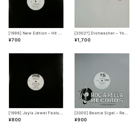
[1996] New Edition – Hit M
[2002?] Dishwasher – You
e Off [MCA Records][PRO
Will Always Find Me In The
¥700
¥1,700
MO]
Kitchen At Parties [Ka2 Mu
sic]
[1998] Jayla Jewel Featuri
[2000] Beanie Sigel – Rem
ng Grand Puba – I Like Wh
ember Them Days / Raw &
¥800
¥900
at U Do To Me (Remix) [Str
Uncut [Roc-A-Fella Record
yke Entertainment]
s]