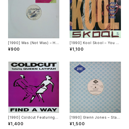
[1990] Was (Not Was) – Ho
[1990] Kool Skool – You Ca
w The Heart Behaves [Chr
n't Buy My Love [Capitol R
¥900
¥1,100
ysalis][PROMO]
ecords]
[1990] Coldcut Featuring Q
[1990] Glenn Jones – Stay
ueen Latifah – Find A Way
[Jive][PROMO]
¥1,400
¥1,500
[Ahead Of Our Time / Big L