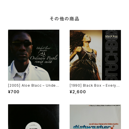
ife]
その他の商品
[2005] Aloe Blacc – Under
[1990] Black Box – Everyb
Clover Presents Ordinary
ody, Everybody [Deconstr
¥700
¥2,600
People Remix Suite [Unde
uction]
rClover Records]