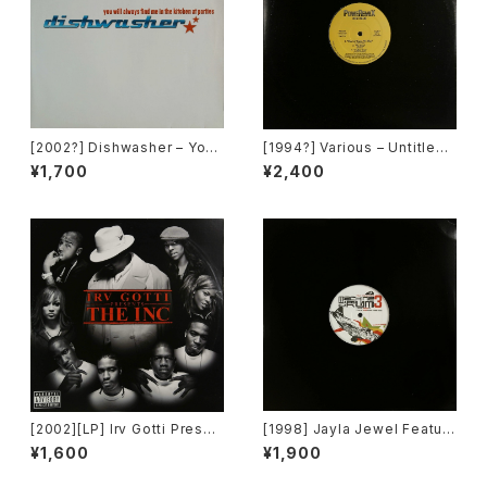
[2002?] Dishwasher – You
[1994?] Various – Untitled
Will Always Find Me In The
(PM-669)[PoweRemix Rec
¥1,700
¥2,400
Kitchen At Parties [Ka2 Mu
ords]
sic]
[2002][LP] Irv Gotti Presen
[1998] Jayla Jewel Featuri
ts The Inc – Irv Gotti Prese
ng Grand Puba – I Like Wh
¥1,600
¥1,900
nts The Inc. [Murder Inc Re
at U Do To Me (Remix) [Str
cords][2枚組]
yke Entertainment]