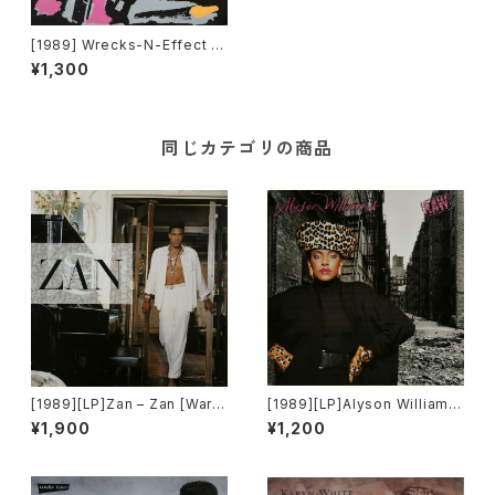
[1989] Wrecks-N-Effect –
New Jack Swing [Motown]
¥1,300
同じカテゴリの商品
[1989][LP]Zan – Zan [Warn
[1989][LP]Alyson Williams
er Bros. Records]
– Raw [Def Jam Recording
¥1,900
¥1,200
s]