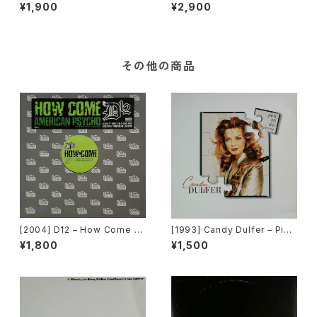
On Movin [Virgin]
g Caron Wheeler – Back T
¥1,900
¥2,900
o Life (Club Mix) [Virgin / 1
0 Records]
その他の商品
[2004] D12 – How Come /
[1993] Candy Dulfer – Pick
American Psycho [Shady R
Up The Pieces [Ariola]
¥1,800
¥1,500
ecords][PROMO]