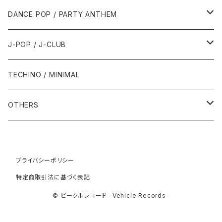
1992年
1996年
2001年
2001年
1987年
2010年
1990年
1990年
2000年代
2000年代
1980年代
DANCE POP / PARTY ANTHEM
1993年
1997年
2002年
2002年
1988年
2011年
1991年
1991年
2000年
1985年・以前
1990年代
1980年代
J-POP / J-CLUB
1994年
1998年
2003年
2003年
1989年
2012年
1992年
1992年
2001年
1986年
1990年
1988年・以前
2000年代
1990年代
1980年代
TECHINO / MINIMAL
1995年
1999年
2004年
2004年
2013年
1993年 - 1999年
1993年
2002年・以降
1987年
1991年
1989年
2000年
1990年
2000年代
1990年代
OTHERS
1996年
2005年
2005年
2014年
1994年
1988年
1992年
2001年
1991年
2000年
1990年
2000年代
1980年代
1997年
2006年
2006年
2015年
1995年
1989年
1993年
2002年
1992年
プライバシーポリシー
2001年
1991年
2000年
1985年・以前
1990年代
特定商取引法に基づく表記
1998年
2007年
2007年
2016年
1996年 - 1999年
1994年
2003年
1993年
2002年
1992年
2001年
1986年
1990年
2000年代
© ビークルレコード -Vehicle Records-
1999年
2008年
2008年
2017年
1995年
2004年
1994年
2003年
1993年
2002年
1987年
1991年