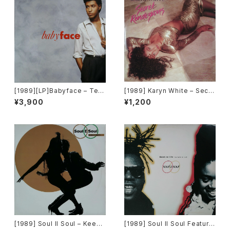
[1989][LP]Babyface – Ten
[1989] Karyn White – Secre
der Lover [Epic]
t Rendezvous [Warner Bro
¥3,900
¥1,200
s. Records]
[1989] Soul II Soul – Keep
[1989] Soul II Soul Featurin