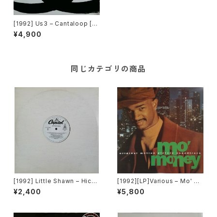
[1992] Us3 – Cantaloop [C
apitol Records]
¥4,900
同じカテゴリの商品
[1992] Little Shawn – Hicke
[1992][LP]Various – Mo' M
ys On Your Chest [Capitol
oney (Original Motion Pict
¥2,400
¥5,800
Records]
ure Soundtrack) [Perspecti
ve Records][PROMO]