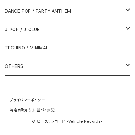
1992年
1996年
2001年
2001年
1987年
2010年
1990年
1990年
2000年代
2000年代
1980年代
DANCE POP / PARTY ANTHEM
1993年
1997年
2002年
2002年
1988年
2011年
1991年
1991年
2000年
1985年・以前
1990年代
1980年代
J-POP / J-CLUB
1994年
1998年
2003年
2003年
1989年
2012年
1992年
1992年
2001年
1986年
1990年
1988年・以前
2000年代
1990年代
1980年代
TECHINO / MINIMAL
1995年
1999年
2004年
2004年
2013年
1993年 - 1999年
1993年
2002年・以降
1987年
1991年
1989年
2000年
1990年
2000年代
1990年代
OTHERS
1996年
2005年
2005年
2014年
1994年
1988年
1992年
2001年
1991年
2000年
1990年
2000年代
1980年代
1997年
2006年
2006年
2015年
1995年
1989年
1993年
2002年
1992年
プライバシーポリシー
2001年
1991年
2000年
1985年・以前
1990年代
特定商取引法に基づく表記
1998年
2007年
2007年
2016年
1996年 - 1999年
1994年
2003年
1993年
2002年
1992年
2001年
1986年
1990年
2000年代
© ビークルレコード -Vehicle Records-
1999年
2008年
2008年
2017年
1995年
2004年
1994年
2003年
1993年