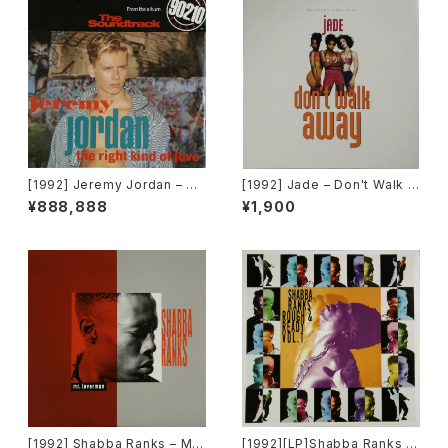
[1992] Jeremy Jordan – Th
[1992] Jade – Don't Walk A
e Right Kind Of Love [Gian
way [Giant Records]
¥888,888
¥1,900
t Records]
[1992] Shabba Ranks – Mr.
[1992][LP]Shabba Ranks –