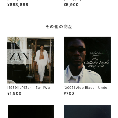
Loverman [Epic]
Rough & Ready Vol.1 [Epic]
¥888,888
¥5,900
その他の商品
[1989][LP]Zan – Zan [Warn
[2005] Aloe Blacc – Under
er Bros. Records]
Clover Presents Ordinary
¥1,900
¥700
People Remix Suite [Unde
rClover Records]