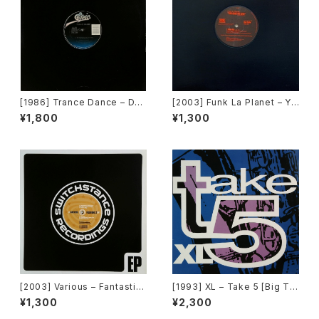
[1986] Trance Dance – Do
[2003] Funk La Planet – Yo
The Dance [Epic]
u Gave Me Love (Funk La
¥1,800
¥1,300
Planet 007)[Funk La Plane
t]
[2003] Various – Fantastic
[1993] XL – Take 5 [Big Ti
Freeriding 2 EP 1 [Switchst
me International]
¥1,300
¥2,300
ance Recordings]