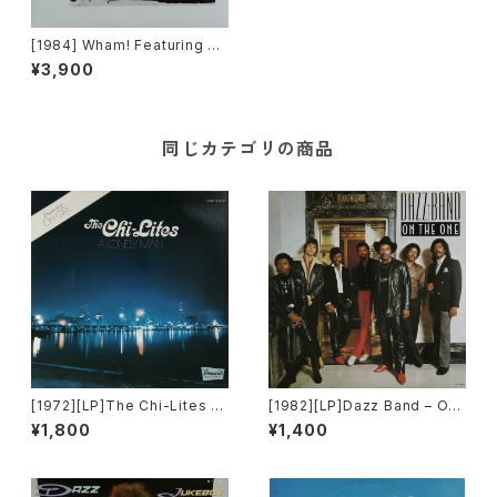
[1984] Wham! Featuring Ge
orge Michael – Careless W
¥3,900
hisper [Epic]
同じカテゴリの商品
[1972][LP]The Chi-Lites –
[1982][LP]Dazz Band – On
A Lonely Man [Brunswick]
The One [Motown]
¥1,800
¥1,400