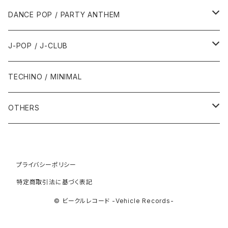
1992年
1996年
2001年
2001年
1987年
2010年
1990年
1990年
2000年代
2000年代
1980年代
DANCE POP / PARTY ANTHEM
1993年
1997年
2002年
2002年
1988年
2011年
1991年
1991年
2000年
1985年・以前
1990年代
1980年代
J-POP / J-CLUB
1994年
1998年
2003年
2003年
1989年
2012年
1992年
1992年
2001年
1986年
1990年
1988年・以前
2000年代
1990年代
1980年代
TECHINO / MINIMAL
1995年
1999年
2004年
2004年
2013年
1993年 - 1999年
1993年
2002年・以降
1987年
1991年
1989年
2000年
1990年
2000年代
1990年代
OTHERS
1996年
2005年
2005年
2014年
1994年
1988年
1992年
2001年
1991年
2000年
1990年
2000年代
1980年代
1997年
2006年
2006年
2015年
1995年
1989年
1993年
2002年
1992年
プライバシーポリシー
2001年
1991年
2000年
1985年・以前
1990年代
特定商取引法に基づく表記
1998年
2007年
2007年
2016年
1996年 - 1999年
1994年
2003年
1993年
2002年
1992年
2001年
1986年
1990年
2000年代
© ビークルレコード -Vehicle Records-
1999年
2008年
2008年
2017年
1995年
2004年
1994年
2003年
1993年
2002年
1987年
1991年