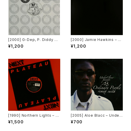
[2000] G-Dep, P. Diddy &
[2000] Jamie Hawkins – Lo
Black Rob – Let's Get It [B
st My Mind [Elektra]
¥1,200
¥1,200
ad Boy Entertainment]
[1990] Northern Lights – J
[2005] Aloe Blacc – Under
et Lag [Next Plateau Recor
Clover Presents Ordinary
¥1,500
¥700
ds Inc.]
People Remix Suite [Unde
rClover Records]