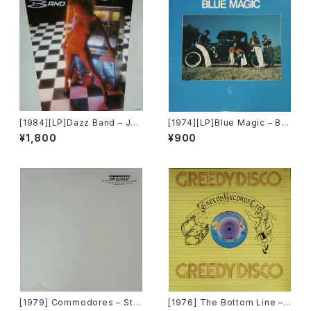
[1984][LP]Dazz Band – Juk
[1974][LP]Blue Magic – Blu
ebox [Motown]
e Magic [ATCO Records]
¥1,800
¥900
[1979] Commodores – Still
[1976] The Bottom Line –