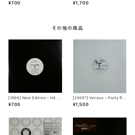
/ Sail On [Motown][PROM
That's The Way To Go / Cr
¥700
¥1,700
O]
azy Dancin' [Greedy Recor
ds Ltd.]
その他の商品
[1996] New Edition – Hit M
[2000?] Various – Party Re
e Off [MCA Records][PRO
mixers Volume 5 [OPR]
¥700
¥1,500
MO]