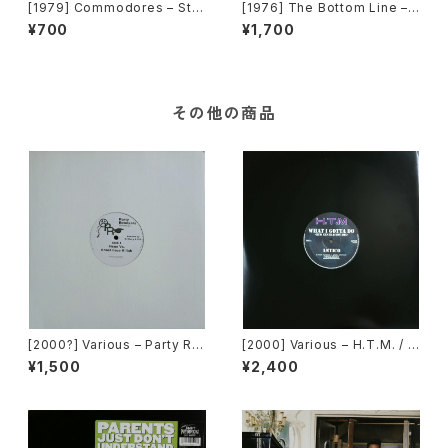
[1979] Commodores – Still
[1976] The Bottom Line –
/ Sail On [Motown][PROM
That's The Way To Go / Cr
¥700
¥1,700
O]
azy Dancin' [Greedy Recor
ds Ltd.]
その他の商品
[2000?] Various – Party Re
[2000] Various – H.T.M. / B
mixers Volume 5 [OPR]
ack To "Disco" Request 0
¥1,500
¥2,400
0.00.13 [Avex Trax]