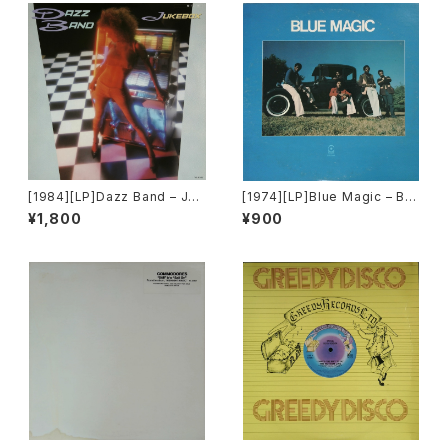
[1984][LP]Dazz Band – Juk
[1974][LP]Blue Magic – Blu
ebox [Motown]
e Magic [ATCO Records]
¥1,800
¥900