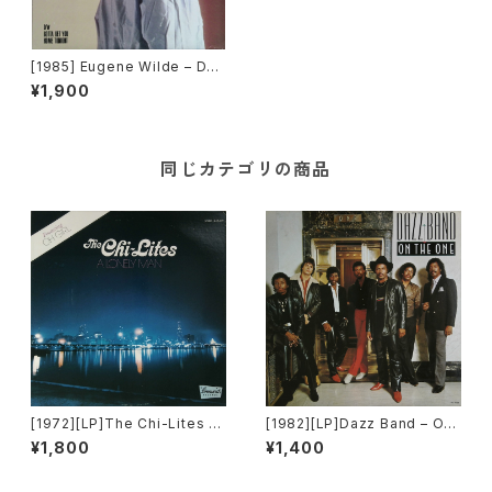
[1985] Eugene Wilde – Do
n't Say No Tonight / Gotta
¥1,900
Get You Home Tonight [Phi
lly World Records][PROM
O]
同じカテゴリの商品
[1972][LP]The Chi-Lites –
[1982][LP]Dazz Band – On
A Lonely Man [Brunswick]
The One [Motown]
¥1,800
¥1,400