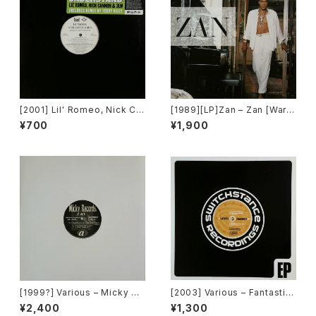
[2001] Lil' Romeo, Nick Ca
[1989][LP]Zan – Zan [Warn
nnon & 3LW – Parents Just
er Bros. Records]
¥700
¥1,900
Don't Understand [Jive, Ni
ck Records]
[1999?] Various – Micky Re
[2003] Various – Fantastic
cords Vol.41 [Micky Recor
Freeriding 2 EP 1 [Switchst
¥2,400
¥1,300
ds.][PROMO]
ance Recordings]