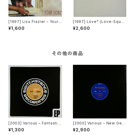
[1997] Lisa Frazier – Your
[1997] Love² (Love-Squar
Song [UDP]
e) – If I May Be… [Rhythm
¥1,600
¥2,600
Republic]
その他の商品
[2003] Various – Fantastic
[2000] Various – New Gen
Freeriding 2 EP 1 [Switchst
eration / Back To The "Dis
¥1,300
¥2,900
ance Recordings]
co" ~私もDiscoへ連れていっ