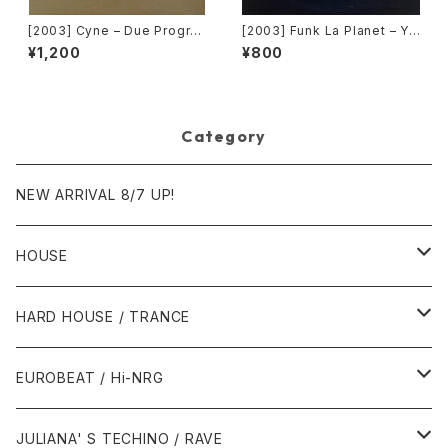
[2003] Cyne – Due Progre
[2003] Funk La Planet – Yo
ss [Botanica Del Jibaro]
u Gave Me Love (Funk La
¥1,200
¥800
Planet 008) [Funk La Plane
t]
Category
NEW ARRIVAL 8/7 UP!
HOUSE
1980年代
HARD HOUSE / TRANCE
1987年・以前
1990年代
1990年代
EUROBEAT / Hi-NRG
1988年
1990年
1994年・以前
2000年代
2000年代
1980年代
JULIANA' S TECHINO / RAVE