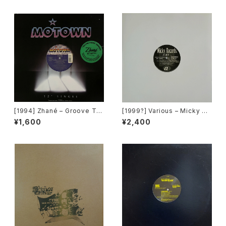
て~ [Avex Trax]
[1994] Zhané – Groove Th
[1999?] Various – Micky Re
ang (Remix) [Motown][在庫
cords Vol.41 [Micky Recor
¥1,600
¥2,400
B]
ds.][PROMO]