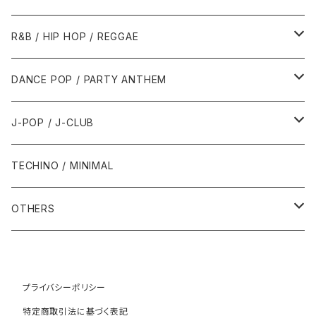
1989年
1991年
1995年
2000年
2000年
1986年・以前
2010年代
1990年代
1990年代
R&B / HIP HOP / REGGAE
1992年
1996年
2001年
2001年
1987年
2010年
1990年
1990年
2000年代
2000年代
1980年代
DANCE POP / PARTY ANTHEM
1993年
1997年
2002年
2002年
1988年
2011年
1991年
1991年
2000年
1985年・以前
1990年代
1980年代
J-POP / J-CLUB
1994年
1998年
2003年
2003年
1989年
2012年
1992年
1992年
2001年
1986年
1990年
1988年・以前
2000年代
1990年代
1980年代
TECHINO / MINIMAL
1995年
1999年
2004年
2004年
2013年
1993年 - 1999年
1993年
2002年・以降
1987年
1991年
1989年
2000年
1990年
2000年代
1990年代
OTHERS
1996年
2005年
2005年
2014年
1994年
1988年
1992年
2001年
1991年
2000年
1990年
2000年代
1980年代
1997年
2006年
2006年
2015年
1995年
1989年
1993年
2002年
1992年
プライバシーポリシー
2001年
1991年
2000年
1985年・以前
1990年代
特定商取引法に基づく表記
1998年
2007年
2007年