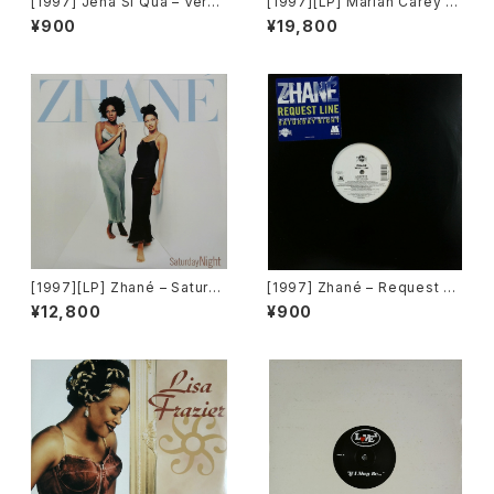
[1997] Jena Si Qua – Verse
[1997][LP] Mariah Carey –
1, Verse 2 / Down South [C
Butterfly [Columbia]
¥900
¥19,800
olumbia][PROMO]
[1997][LP] Zhané – Saturda
[1997] Zhané – Request Li
y Night [Motown / Illtown R
ne [Motown]
¥12,800
¥900
ecords][2枚組]