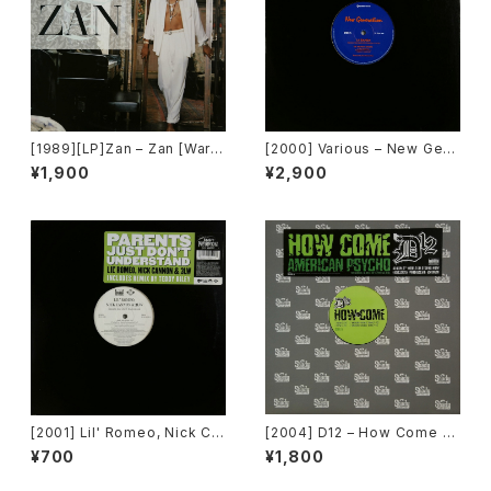
[1989][LP]Zan – Zan [Warn
[2000] Various – New Gen
er Bros. Records]
eration / Back To The "Dis
¥1,900
¥2,900
co" ~私もDiscoへ連れていっ
て~ [Avex Trax]
[2001] Lil' Romeo, Nick Ca
[2004] D12 – How Come /
nnon & 3LW – Parents Just
American Psycho [Shady R
¥700
¥1,800
Don't Understand [Jive, Ni
ecords][PROMO]
ck Records]