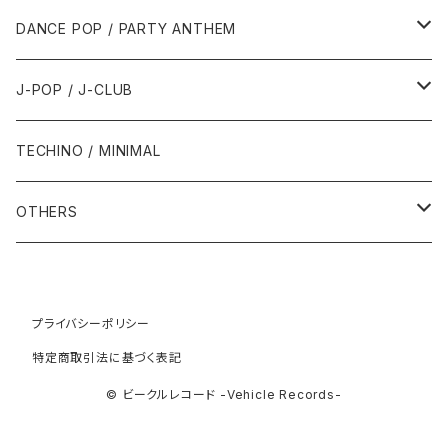
1992年
1996年
2001年
2001年
1987年
2010年
1990年
1990年
2000年代
2000年代
1980年代
DANCE POP / PARTY ANTHEM
1993年
1997年
2002年
2002年
1988年
2011年
1991年
1991年
2000年
1985年・以前
1990年代
1980年代
J-POP / J-CLUB
1994年
1998年
2003年
2003年
1989年
2012年
1992年
1992年
2001年
1986年
1990年
1988年・以前
2000年代
1990年代
1980年代
TECHINO / MINIMAL
1995年
1999年
2004年
2004年
2013年
1993年 - 1999年
1993年
2002年・以降
1987年
1991年
1989年
2000年
1990年
2000年代
1990年代
OTHERS
1996年
2005年
2005年
2014年
1994年
1988年
1992年
2001年
1991年
2000年
1990年
2000年代
1980年代
1997年
2006年
2006年
2015年
1995年
1989年
1993年
2002年
1992年
プライバシーポリシー
2001年
1991年
2000年
1985年・以前
1990年代
特定商取引法に基づく表記
1998年
2007年
2007年
2016年
1996年 - 1999年
1994年
2003年
1993年
2002年
1992年
2001年
1986年
1990年
2000年代
© ビークルレコード -Vehicle Records-
1999年
2008年
2008年
2017年
1995年
2004年
1994年
2003年
1993年
2002年
1987年
1991年