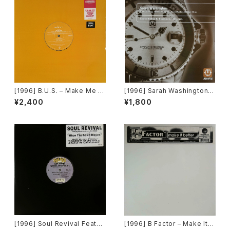
[1996] B.U.S. – Make Me H
[1996] Sarah Washington –
appy [Paratone][在庫B]
Everything (Mood II Swing
¥2,400
¥1,800
/ Torrales & Mendoza (Me
ntor) Mixes) [AM:PM][2枚
組]
[1996] Soul Revival Featuri
[1996] B Factor – Make It B