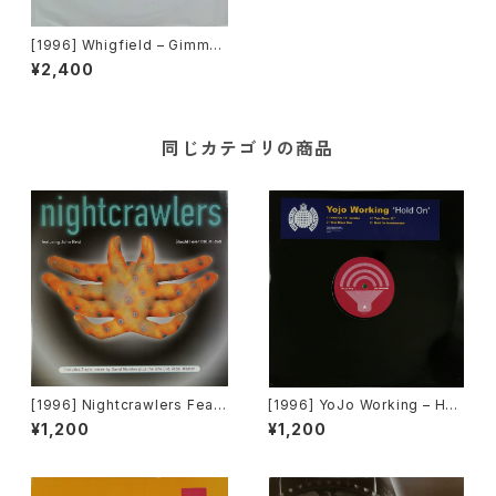
[1996] Whigfield – Gimme
Gimme [Energy / ZYX Musi
¥2,400
c]
同じカテゴリの商品
[1996] Nightcrawlers Featu
[1996] YoJo Working – Hol
ring John Reid – Should I E
d On [Sound Of Ministry][2
¥1,200
¥1,200
ver (Fall In Love) [1st Aven
枚組][PROMO]
ue Records]