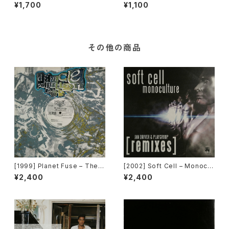
ng Capathia Jenkins – Whe
etter [Eightball Records]
¥1,700
¥1,100
n The Spirit Moves [Sub-U
rban][2枚組]
その他の商品
[1999] Planet Fuse – The R
[2002] Soft Cell – Monocul
eal Face [Dance Pollution]
ture (Jan Driver & Playgrou
¥2,400
¥2,400
p Remixes) [3 Lanka]