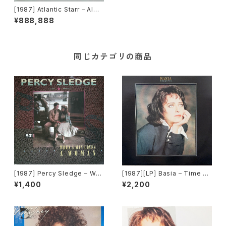
[1987] Atlantic Starr – Alwa
ys [Warner Bros. Records]
¥888,888
同じカテゴリの商品
[1987] Percy Sledge – Wh
[1987][LP] Basia – Time An
en A Man Loves A Woman
d Tide [Portrait]
¥1,400
¥2,200
[Atlantic Records]