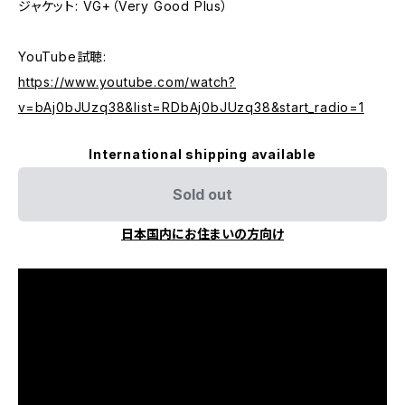
ジャケット: VG+（Very Good Plus）
YouTube試聴:
https://www.youtube.com/watch?
v=bAj0bJUzq38&list=RDbAj0bJUzq38&start_radio=1
International shipping available
Sold out
日本国内にお住まいの方向け