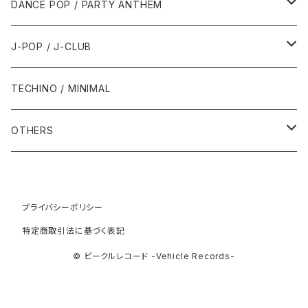
2010年
1990年
1990年
2000年代
2000年代
1980年代
DANCE POP / PARTY ANTHEM
1993年
1997年
2002年
2002年
1988年
2011年
1991年
1991年
2000年
1985年・以前
1990年代
1980年代
J-POP / J-CLUB
1994年
1998年
2003年
2003年
1989年
2012年
1992年
1992年
2001年
1986年
1990年
1988年・以前
2000年代
1990年代
1980年代
TECHINO / MINIMAL
1995年
1999年
2004年
2004年
2013年
1993年 - 1999年
1993年
2002年・以降
1987年
1991年
1989年
2000年
1990年
2000年代
1990年代
OTHERS
1996年
2005年
2005年
2014年
1994年
1988年
1992年
2001年
1991年
2000年
1990年
2000年代
1980年代
1997年
2006年
2006年
2015年
1995年
1989年
1993年
2002年
1992年
プライバシーポリシー
2001年
1991年
2000年
1985年・以前
1990年代
特定商取引法に基づく表記
1998年
2007年
2007年
2016年
1996年 - 1999年
1994年
2003年
1993年
2002年
1992年
2001年
1986年
1990年
2000年代
© ビークルレコード -Vehicle Records-
1999年
2008年
2008年
2017年
1995年
2004年
1994年
2003年
1993年
2002年
1987年
1991年
2000年