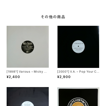
その他の商品
[1998?] Various – Micky Re
[2000?] V.A. – Pop Your Co
cords Vol.41 [Micky Recor
llar / Can't Go For That [No
¥2,400
¥2,900
ds.][PROMO]
t On Label][PROMO]