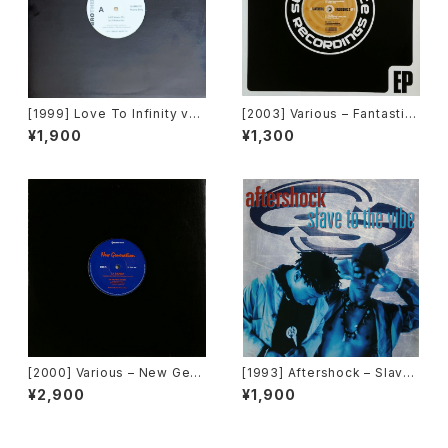
[1999] Love To Infinity vs
[2003] Various – Fantastic
Loleatta Holloway – No Ap
Freeriding 2 EP 1 [Switchst
¥1,900
¥1,300
ology [Brothers][PROMO]
ance Recordings]
[在庫B]
[2000] Various – New Gen
[1993] Aftershock – Slave
eration / Back To The "Dis
To The Vibe [Virgin]
¥2,900
¥1,900
co" ~私もDiscoへ連れていっ
て~ [Avex Trax]