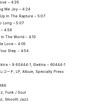
Love – 4:26
ing Me Joy – 4:24
 Up In The Rapture – 5:07
o Long – 5:07
 – 4:56
In The World – 4:10
le Love – 4:05
Your Step – 4:54
tra – 9 60444-1, Elektra – 60444-1
コード, LP, Album, Specialty Press
986
, Funk / Soul
l, Smooth Jazz