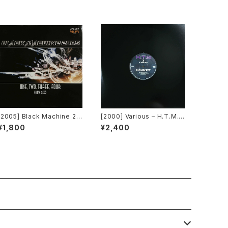
[2005] Black Machine 20
[2000] Various – H.T.M. /
05 – One, Two, Three, F
Back To The "Disco" ~私
¥1,800
¥2,400
our (How Gee) [PLM Rec
もDiscoへ連れていって~ Re
ords]
quest 00.00.14 [Avex Tra
x]