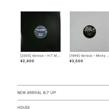
[2000] Various – H.T.M. /
[1999] Various – Micky R
Back To "Disco" Reques
ecord Vol. 49 [Micky Re
¥2,400
¥3,500
t 00.00.13 [Avex Trax]
ords Inc.][PROMO]
NEW ARRIVAL 8/7 UP!
HOUSE