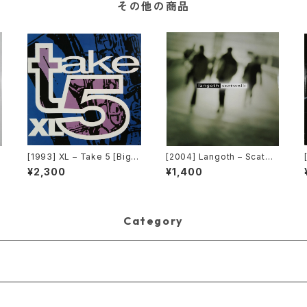
その他の商品
[1993] XL – Take 5 [Big T
[2004] Langoth – Scatwa
c
ime International]
lk [Sunshine Enterprises]
¥2,300
¥1,400
Category