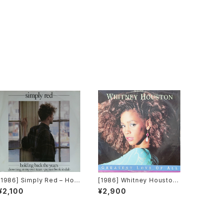
[1986] Simply Red – Hol
[1986] Whitney Houston
ding Back The Years [WE
– Greatest Love Of All [A
¥2,100
¥2,900
A]
rista Records]