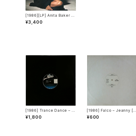
[1986][LP] Anita Baker –
Rapture [Elektra]
¥3,400
[1986] Trance Dance – D
[1986] Falco – Jeanny [A
o The Dance [Epic]
&M Records][PROMO]
¥1,800
¥600