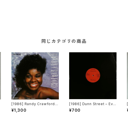
同じカテゴリの商品
[1986] Randy Crawford –
[1986] Dunn Street – Eve
Almaz / Desire [Warner B
n A Fool [J & G Records]
¥1,300
¥700
ros. Records]