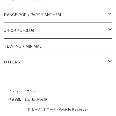
1992年
1996年
2001年
2001年
1987年
2010年
1990年
1990年
2000年代
2000年代
1980年代
DANCE POP / PARTY ANTHEM
1993年
1997年
2002年
2002年
1988年
2011年
1991年
1991年
2000年
1985年・以前
1990年代
1980年代
J-POP / J-CLUB
1994年
1998年
2003年
2003年
1989年
2012年
1992年
1992年
2001年
1986年
1990年
1988年・以前
2000年代
1990年代
1980年代
TECHINO / MINIMAL
1995年
1999年
2004年
2004年
2013年
1993年 - 1999年
1993年
2002年・以降
1987年
1991年
1989年
2000年
1990年
2000年代
1990年代
OTHERS
1996年
2005年
2005年
2014年
1994年
1988年
1992年
2001年
1991年
2000年
1990年
2000年代
1980年代
1997年
2006年
2006年
2015年
1995年
1989年
1993年
2002年
1992年
プライバシーポリシー
2001年
1991年
2000年
1985年・以前
1990年代
特定商取引法に基づく表記
1998年
2007年
2007年
2016年
1996年 - 1999年
1994年
2003年
1993年
2002年
1992年
2001年
1986年
1990年
2000年代
© ビークルレコード -Vehicle Records-
1999年
2008年
2008年