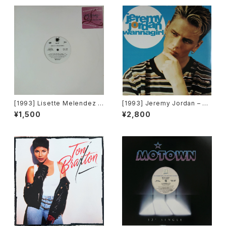
G's Factory][PROMO]
[1993] Lisette Melendez –
[1993] Jeremy Jordan – W
Will You Ever Save Me [Ch
annagirl [Giant Records]
¥1,500
¥2,800
aos Recordings][PROMO]