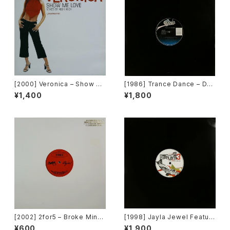
[2000] Veronica – Show M
[1986] Trance Dance – Do
e Love [Urbanstar]
The Dance [Epic]
¥1,400
¥1,800
[2002] 2for5 – Broke Mind
[1998] Jayla Jewel Featuri
s Think Alike [Cajo!]
ng Grand Puba – I Like Wh
¥600
¥1,900