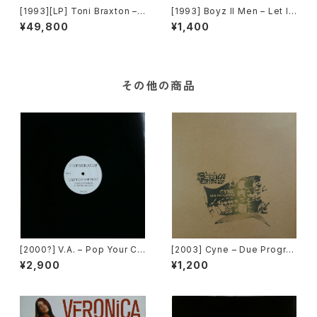
[1993][LP] Toni Braxton –
[1993] Boyz II Men – Let It
Toni Braxton [LaFace Reco
Snow [Motown][PROMO]
¥49,800
¥1,400
rds]
その他の商品
[2000?] V.A. – Pop Your Co
[2003] Cyne – Due Progre
llar / Can't Go For That [No
ss [Botanica Del Jibaro]
¥2,900
¥1,200
t On Label][PROMO]