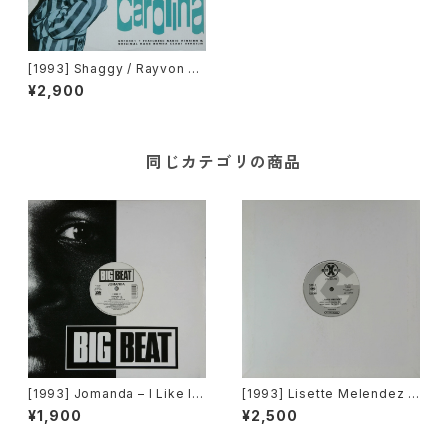
[1993] Shaggy / Rayvon –
Oh Carolina / Rivers Of Ba
¥2,900
bylon [Greensleeves Reco
rds]
同じカテゴリの商品
[1993] Jomanda – I Like It
[1993] Lisette Melendez /
[Big Beat]
The Puppies – Goody Goo
¥1,900
¥2,500
dy / Funky Y-2-C / Dance 2
Da Music [Sony Records /