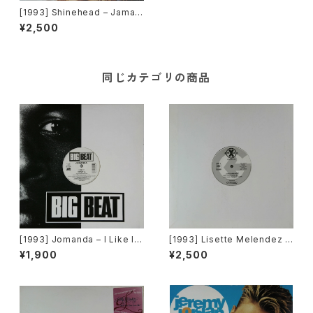
[1993] Shinehead – Jamaic
an In New York [Elektra][ヨ
¥2,500
ーロッパ盤]
同じカテゴリの商品
[1993] Jomanda – I Like It
[1993] Lisette Melendez /
[Big Beat]
The Puppies – Goody Goo
¥1,900
¥2,500
dy / Funky Y-2-C / Dance 2
Da Music [Sony Records /
G's Factory][PROMO]