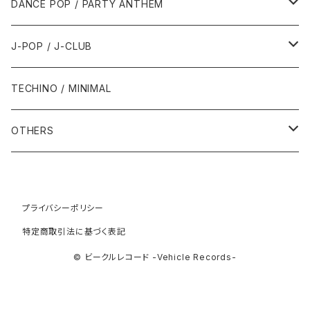
2010年
1990年
1990年
2000年代
2000年代
1980年代
DANCE POP / PARTY ANTHEM
1993年
1997年
2002年
2002年
1988年
2011年
1991年
1991年
2000年
1985年・以前
1990年代
1980年代
J-POP / J-CLUB
1994年
1998年
2003年
2003年
1989年
2012年
1992年
1992年
2001年
1986年
1990年
1988年・以前
2000年代
1990年代
1980年代
TECHINO / MINIMAL
1995年
1999年
2004年
2004年
2013年
1993年 - 1999年
1993年
2002年・以降
1987年
1991年
1989年
2000年
1990年
2000年代
1990年代
OTHERS
1996年
2005年
2005年
2014年
1994年
1988年
1992年
2001年
1991年
2000年
1990年
2000年代
1980年代
1997年
2006年
2006年
2015年
1995年
1989年
1993年
2002年
1992年
プライバシーポリシー
2001年
1991年
2000年
1985年・以前
1990年代
特定商取引法に基づく表記
1998年
2007年
2007年
2016年
1996年 - 1999年
1994年
2003年
1993年
2002年
1992年
2001年
1986年
1990年
2000年代
© ビークルレコード -Vehicle Records-
1999年
2008年
2008年
2017年
1995年
2004年
1994年
2003年
1993年
2002年
1987年
1991年
2000年