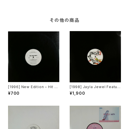
その他の商品
[1996] New Edition – Hit M
[1998] Jayla Jewel Featuri
e Off [MCA Records][PRO
ng Grand Puba – I Like Wh
¥700
¥1,900
MO]
at U Do To Me (Remix) [Str
yke Entertainment]