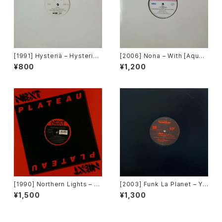
[1991] Hysterià – Hysteria
[2006] Nona – With [Aqua]
(There's No Reason To Be
[PROMO]
¥800
¥1,200
Disturbed) [T.A.O.B. Danc
e]
[1990] Northern Lights – J
[2003] Funk La Planet – Yo
et Lag [Next Plateau Recor
u Gave Me Love (Funk La
¥1,500
¥1,300
ds Inc.]
Planet 007)[Funk La Plane
t]