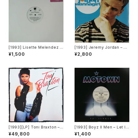
[1993] Lisette Melendez –
[1993] Jeremy Jordan – W
Will You Ever Save Me [Ch
annagirl [Giant Records]
¥1,500
¥2,800
aos Recordings][PROMO]
[1993][LP] Toni Braxton –
[1993] Boyz II Men – Let It
Toni Braxton [LaFace Reco
Snow [Motown][PROMO]
¥49,800
¥1,400
rds]