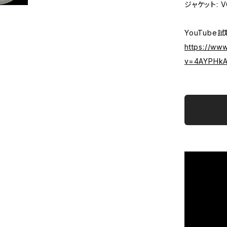
ジャケット: V
YouTube試
https://ww
v=4AYPHkA