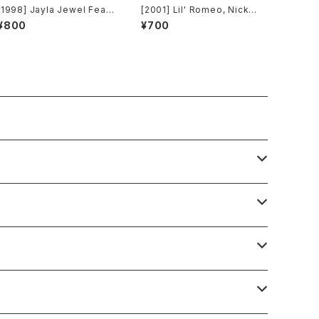
[1998] Jayla Jewel Featu
[2001] Lil' Romeo, Nick C
ring Grand Puba – I Like
annon & 3LW – Parents J
¥800
¥700
What U Do To Me (Remi
ust Don't Understand [Ji
x) [Stryke Entertainment]
ve, Nick Records]