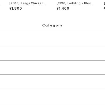
[2000] Tanga Chicks Fea
[1996] Earthling – Blood
turing Dimitri & Tom – Bra
Music EP [Cooltempo]
¥1,800
¥1,400
K
sil Over Zurich [Sublimin
al][2枚組]
Category