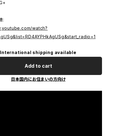
G+
聴:
w.youtube.com/watch?
gUSg&list=RD4AYPHkAgUSg&start_radio=1
International shipping available
Add to cart
日本国内にお住まいの方向け