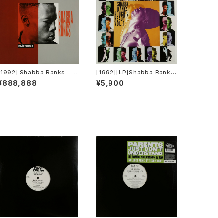
[1992] Shabba Ranks – M
[1992][LP]Shabba Ranks
r. Loverman [Epic]
– Rough & Ready Vol.1 [E
¥888,888
¥5,900
pic]