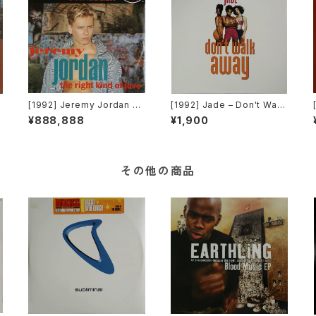
[1992] Jeremy Jordan –
[1992] Jade – Don't Walk
The Right Kind Of Love
Away [Giant Records]
¥888,888
¥1,900
[Giant Records]
その他の商品