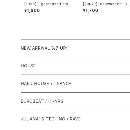
[1996] Lighthouse Famil
[2002?] Dishwasher – Yo
y – Ocean Drive [Wildcar
u Will Always Find Me In
¥1,600
¥1,700
d]
The Kitchen At Parties [
a2 Music]
NEW ARRIVAL 8/7 UP!
HOUSE
1980年代
HARD HOUSE / TRANCE
1987年・以前
1990年代
1990年代
EUROBEAT / Hi-NRG
1988年
1990年
1994年・以前
2000年代
2000年代
1980年代
JULIANA' S TECHINO / RAVE