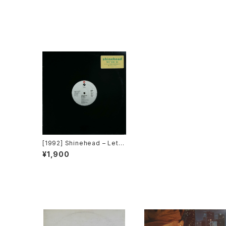
[1992] Shinehead – Let 'E
m In [Elektra]
¥1,900