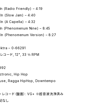
In (Radio Friendly) – 4:19
 In (Slow Jam) – 4:40
 In (A Capella) – 4:32
m In (Phenomenum Nine) – 8:45
m In (Phenomenum Version) – 8:27
ktra – 0-66291
コード, 12", 33 ⅓ RPM
992
tronic, Hip Hop
se, Ragga HipHop, Downtempo
 レコード（盤面）: VG+ ※超音波洗浄済み
特記なし