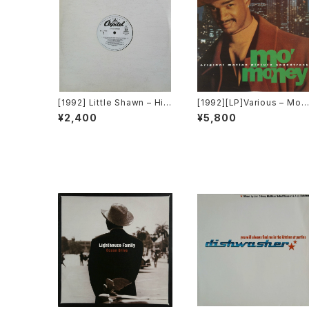
[1992] Little Shawn – Hic
[1992][LP]Various – Mo'
keys On Your Chest [Cap
Money (Original Motion
¥2,400
¥5,800
itol Records]
Picture Soundtrack) [Per
spective Records][PRO
MO]