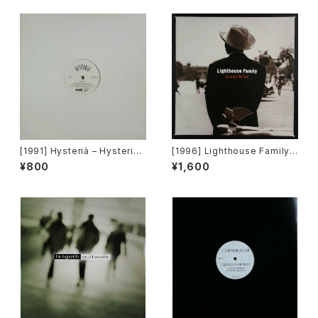
[1991] Hysterià – Hysteria
[1996] Lighthouse Family –
(There's No Reason To Be
Ocean Drive [Wildcard]
¥800
¥1,600
Disturbed) [T.A.O.B. Danc
e]