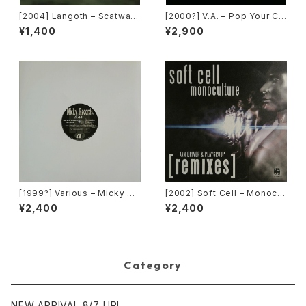
[2004] Langoth – Scatwalk
[2000?] V.A. – Pop Your Co
[Sunshine Enterprises]
llar / Can't Go For That [No
¥1,400
¥2,900
t On Label][PROMO]
[1999?] Various – Micky Re
[2002] Soft Cell – Monocul
cords Vol.41 [Micky Recor
ture (Jan Driver & Playgrou
¥2,400
¥2,400
ds.][PROMO]
p Remixes) [3 Lanka]
Category
NEW ARRIVAL 8/7 UP!