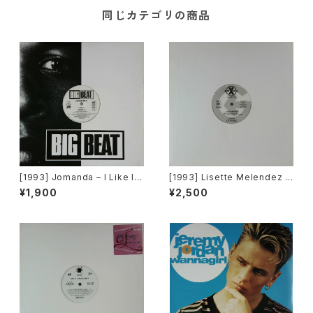
同じカテゴリの商品
[1993] Jomanda – I Like It
[1993] Lisette Melendez /
[Big Beat]
The Puppies – Goody Goo
¥1,900
¥2,500
dy / Funky Y-2-C / Dance 2
Da Music [Sony Records /
G's Factory][PROMO]