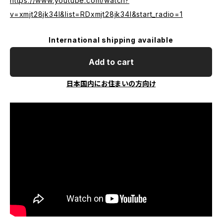
https://www.youtube.com/watch?
v=xmjt28jk34I&list=RDxmjt28jk34I&start_radio=1
International shipping available
Add to cart
日本国内にお住まいの方向け