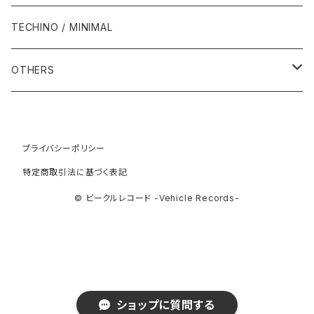
1994年
1998年
2003年
2003年
1989年
2012年
1992年
1992年
2001年
1986年
1990年
1988年・以前
2000年代
1990年代
1980年代
TECHINO / MINIMAL
1995年
1999年
2004年
2004年
2013年
1993年 - 1999年
1993年
2002年・以降
1987年
1991年
1989年
2000年
1990年
2000年代
1990年代
OTHERS
1996年
2005年
2005年
2014年
1994年
1988年
1992年
2001年
1991年
2000年
1990年
2000年代
1980年代
1997年
2006年
2006年
2015年
1995年
1989年
1993年
2002年
1992年
プライバシーポリシー
2001年
1991年
2000年
1985年・以前
1990年代
特定商取引法に基づく表記
1998年
2007年
2007年
2016年
1996年 - 1999年
1994年
2003年
1993年
2002年
1992年
2001年
1986年
1990年
2000年代
© ビークルレコード -Vehicle Records-
1999年
2008年
2008年
2017年
1995年
2004年
1994年
2003年
1993年
2002年
1987年
1991年
2000年
2009年
2009年
2018年
1996年
2005年
1995年
2004年
1994年
2003年
1988年
1992年
2001年
2019年・以降
ショップに質問する
1997年
2006年
1996年
2005年
1995年
2004年
1989年