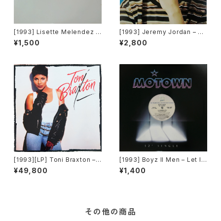
[1993] Lisette Melendez –
[1993] Jeremy Jordan – W
Will You Ever Save Me [Ch
annagirl [Giant Records]
¥1,500
¥2,800
aos Recordings][PROMO]
[1993][LP] Toni Braxton –
[1993] Boyz II Men – Let It
Toni Braxton [LaFace Reco
Snow [Motown][PROMO]
¥49,800
¥1,400
rds]
その他の商品