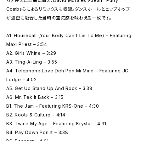
らを迎えた楽曲に加え、David MoralesやSean "Puffy"
Combsらによるリミックスも収録。ダンスホールとヒップホップ
が濃密に融合した当時の空気感を味わえる一枚です。
A1. Housecall (Your Body Can't Lie To Me) – Featuring
Maxi Priest – 3:54
A2. Girls Whine – 3:29
A3. Ting-A-Ling – 3:55
A4. Telephone Love Deh Pon Mi Mind – Featuring JC
Lodge – 4:02
A5. Get Up Stand Up And Rock – 3:38
A6. Mr. Tek It Back – 3:15
B1. The Jam – Featuring KRS-One – 4:30
B2. Roots & Culture – 4:14
B3. Twice My Age – Featuring Krystal – 4:31
B4. Pay Down Pon It – 3:38