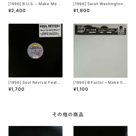
[1996] B.U.S. – Make Me H
[1996] Sarah Washington –
appy [Paratone][在庫B]
Everything (Mood II Swing
¥2,400
¥1,800
/ Torrales & Mendoza (Me
ntor) Mixes) [AM:PM][2枚
組]
[1996] Soul Revival Featuri
[1996] B Factor – Make It B
ng Capathia Jenkins – Whe
etter [Eightball Records]
¥1,700
¥1,100
n The Spirit Moves [Sub-U
rban][2枚組]
その他の商品