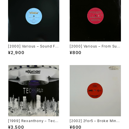
[2000] Various – Sound Fa
[2000] Various – From Sup
ctory Y&Co. / Back To The
er Dance Freak Vol. 83 / B
¥2,900
¥800
"Disco" 〜私もDiscoへ連れ
ack To The "Disco" ~私もD
ていって〜 Request 00.00.0
iscoへ連れていって~ Reques
5 [Avex Trax][VEJT-89071]
t 00.00.11 [Avex Trax]
[1999] Rexanthony – Tech
[2002] 2for5 – Broke Mind
nopolis [Franton]
s Think Alike [Cajo!]
¥3,500
¥600