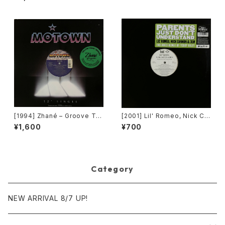
[1994] Zhané – Groove Th
[2001] Lil' Romeo, Nick Ca
ang (Remix) [Motown][在庫
nnon & 3LW – Parents Just
¥1,600
¥700
B]
Don't Understand [Jive, Ni
ck Records]
Category
NEW ARRIVAL 8/7 UP!