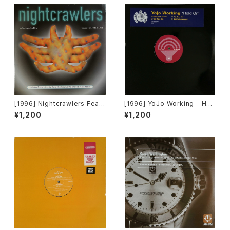
[1996] Nightcrawlers Featu
[1996] YoJo Working – Hol
ring John Reid – Should I E
d On [Sound Of Ministry][2
¥1,200
¥1,200
ver (Fall In Love) [1st Aven
枚組][PROMO]
ue Records]