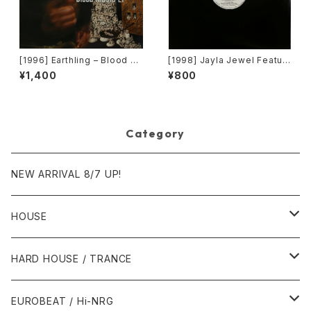
[1996] Earthling – Blood M
[1998] Jayla Jewel Featuri
usic EP [Cooltempo]
ng Grand Puba – I Like Wh
¥1,400
¥800
at U Do To Me (Remix) [Str
yke Entertainment]
Category
NEW ARRIVAL 8/7 UP!
HOUSE
1980年代
HARD HOUSE / TRANCE
1987年・以前
1990年代
1990年代
EUROBEAT / Hi-NRG