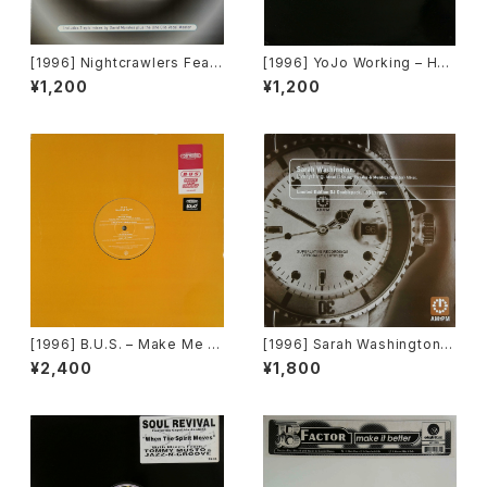
[1996] Nightcrawlers Featu
[1996] YoJo Working – Hol
ring John Reid – Should I E
d On [Sound Of Ministry][2
¥1,200
¥1,200
ver (Fall In Love) [1st Aven
枚組][PROMO]
ue Records]
[1996] B.U.S. – Make Me H
[1996] Sarah Washington –
appy [Paratone][在庫B]
Everything (Mood II Swing
¥2,400
¥1,800
/ Torrales & Mendoza (Me
ntor) Mixes) [AM:PM][2枚
組]