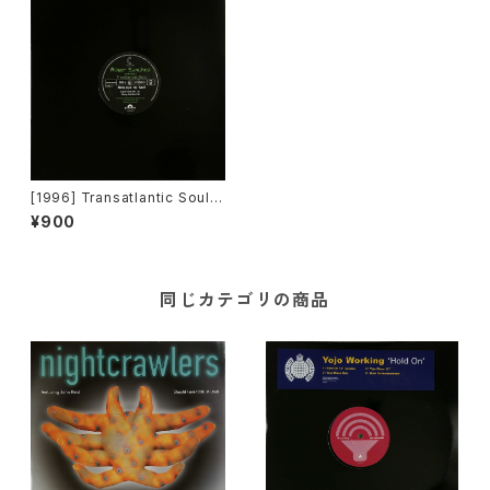
[1996] Transatlantic Soul –
Release Yo Self [Crossov
¥900
er Music]
同じカテゴリの商品