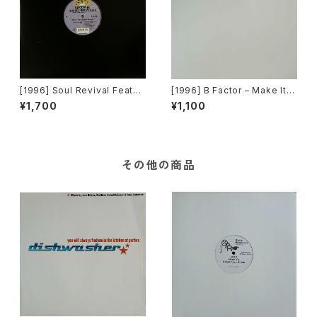
[1996] Soul Revival Featuri
[1996] B Factor – Make It B
ng Capathia Jenkins – Whe
etter [Eightball Records]
¥1,700
¥1,100
n The Spirit Moves [Sub-U
rban][2枚組]
その他の商品