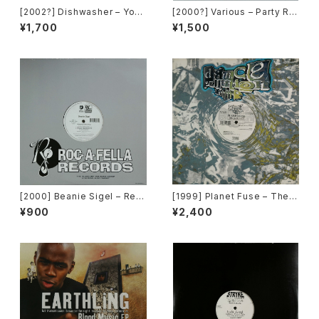
[2002?] Dishwasher – You
[2000?] Various – Party Re
Will Always Find Me In The
mixers Volume 5 [OPR]
¥1,700
¥1,500
Kitchen At Parties [Ka2 Mu
sic]
[2000] Beanie Sigel – Rem
[1999] Planet Fuse – The R
ember Them Days / Raw &
eal Face [Dance Pollution]
¥900
¥2,400
Uncut [Roc-A-Fella Record
s]