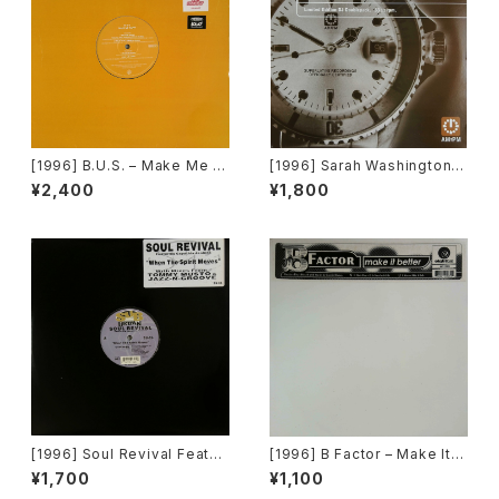
[1996] B.U.S. – Make Me H
[1996] Sarah Washington –
appy [Paratone][在庫B]
Everything (Mood II Swing
¥2,400
¥1,800
/ Torrales & Mendoza (Me
ntor) Mixes) [AM:PM][2枚
組]
[1996] Soul Revival Featuri
[1996] B Factor – Make It B
ng Capathia Jenkins – Whe
etter [Eightball Records]
¥1,700
¥1,100
n The Spirit Moves [Sub-U