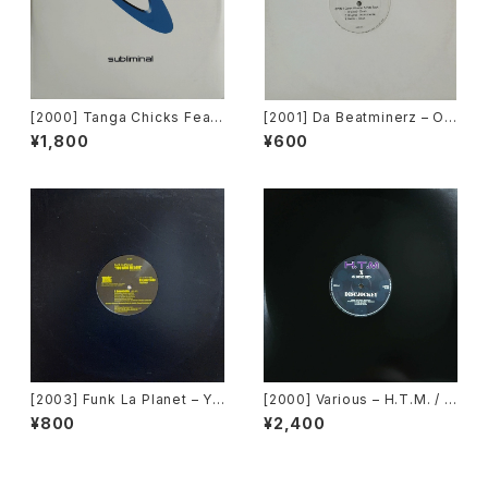
[2000] Tanga Chicks Featu
[2001] Da Beatminerz – Op
ring Dimitri & Tom – Brasil
en [Rawkus]
¥1,800
¥600
Over Zurich [Subliminal][2
枚組]
[2003] Funk La Planet – Yo
[2000] Various – H.T.M. / B
u Gave Me Love (Funk La
ack To The "Disco" ~私もD
¥800
¥2,400
Planet 008) [Funk La Plane
iscoへ連れていって~ Reques
t]
t 00.00.14 [Avex Trax]