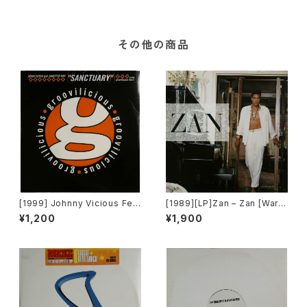
rban][2枚組]
その他の商品
[1999] Johnny Vicious Fea
[1989][LP]Zan – Zan [Warn
t. Dangerous Dave – Sanct
er Bros. Records]
¥1,200
¥1,900
uary [Groovilicious]