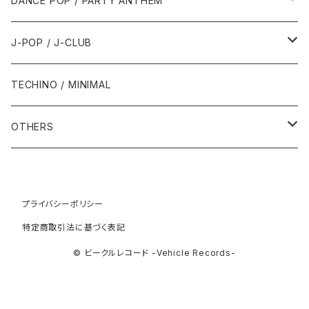
DANCE POP / PARTY ANTHEM
1993年
1997年
2002年
2002年
1988年
2011年
1991年
1991年
2000年
1985年・以前
1990年代
1980年代
J-POP / J-CLUB
1994年
1998年
2003年
2003年
1989年
2012年
1992年
1992年
2001年
1986年
1990年
1988年・以前
2000年代
1990年代
1980年代
TECHINO / MINIMAL
1995年
1999年
2004年
2004年
2013年
1993年 - 1999年
1993年
2002年・以降
1987年
1991年
1989年
2000年
1990年
2000年代
1990年代
OTHERS
1996年
2005年
2005年
2014年
1994年
1988年
1992年
2001年
1991年
2000年
1990年
2000年代
1980年代
1997年
2006年
2006年
2015年
1995年
1989年
1993年
2002年
1992年
プライバシーポリシー
2001年
1991年
2000年
1985年・以前
1990年代
特定商取引法に基づく表記
1998年
2007年
2007年
2016年
1996年 - 1999年
1994年
2003年
1993年
2002年
1992年
2001年
1986年
1990年
2000年代
© ビークルレコード -Vehicle Records-
1999年
2008年
2008年
2017年
1995年
2004年
1994年
2003年
1993年
2002年
1987年
1991年
2000年