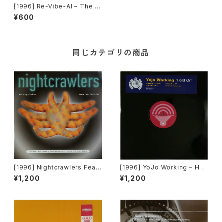
[1996] Re-Vibe-Al – The F
eeling [Soulfuric Trax]
¥600
同じカテゴリの商品
[1996] Nightcrawlers Featu
[1996] YoJo Working – Hol
ring John Reid – Should I E
d On [Sound Of Ministry][2
¥1,200
¥1,200
ver (Fall In Love) [1st Aven
枚組][PROMO]
ue Records]