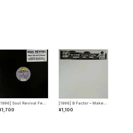
[1996] Soul Revival Feat
[1996] B Factor – Make It
uring Capathia Jenkins –
Better [Eightball Record
¥1,700
¥1,100
When The Spirit Moves
s]
[Sub-Urban][2枚組]