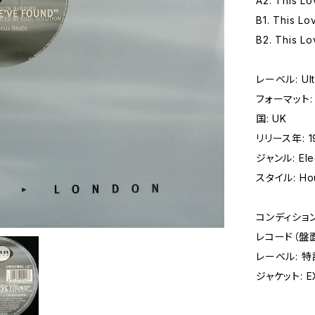
A2. This L
B1. This L
B2. This L
レーベル: Ult
フォーマット: レ
国: UK
リリース年: 1
ジャンル: Elec
スタイル: Ho
コンディショ
レコード（盤面）
レーベル: 
ジャケット: EX