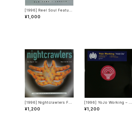
[1996] Reel Soul Featurin
g Carolyn Harding – This
¥1,000
Love We've Found [Ultra
Records]
[1996] Nightcrawlers Fea
[1996] YoJo Working – H
turing John Reid – Shoul
old On [Sound Of Minist
¥1,200
¥1,200
d I Ever (Fall In Love) [1st
y][2枚組][PROMO]
Avenue Records]