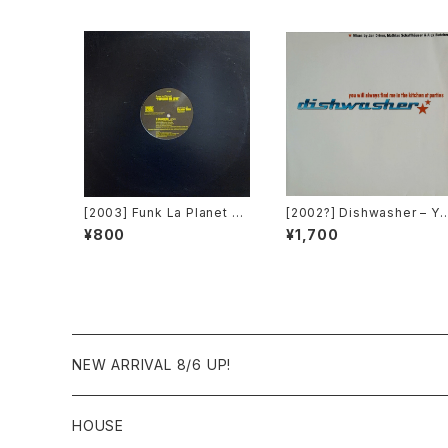
[2003] Funk La Planet – Y
[2002?] Dishwasher – Yo
ou Gave Me Love (Funk
u Will Always Find Me In
¥800
¥1,700
La Planet 008) [Funk La
The Kitchen At Parties [
Planet]
a2 Music]
NEW ARRIVAL 8/6 UP!
HOUSE