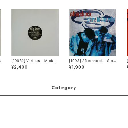
[1998?] Various – Micky
[1993] Aftershock – Slav
Records Vol.41 [Micky R
e To The Vibe [Virgin]
¥2,400
¥1,900
K
ecords.][PROMO]
Category