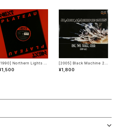
[1990] Northern Lights –
[2005] Black Machine 20
Jet Lag [Next Plateau Re
05 – One, Two, Three, F
¥1,500
¥1,800
cords Inc.]
our (How Gee) [PLM Rec
ords]