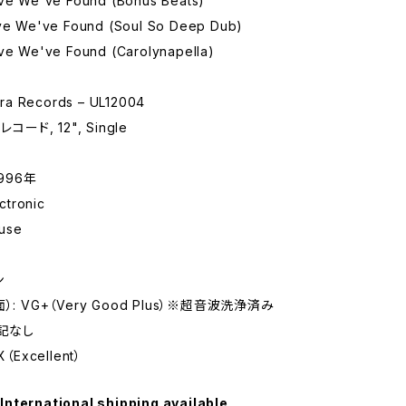
ove We've Found (Bonus Beats)
ove We've Found (Soul So Deep Dub)
ove We've Found (Carolynapella)
ra Records – UL12004
コード, 12", Single
996年
tronic
use
ン
: VG+（Very Good Plus）※超音波洗浄済み
特記なし
（Excellent）
International shipping available