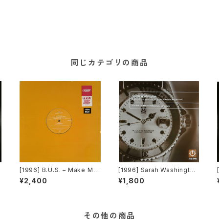
同じカテゴリの商品
[1996] B.U.S. – Make Me
[1996] Sarah Washington
r
Happy [Paratone][在庫B]
– Everything (Mood II Swi
¥2,400
¥1,800
ng / Torrales & Mendoza
(Mentor) Mixes) [AM:PM]
[2枚組]
その他の商品