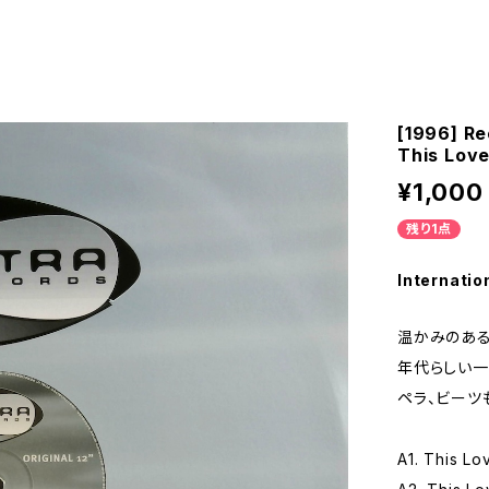
[1996] Re
This Love
¥1,000
残り1点
Internatio
温かみのある
年代らしい一
ペラ、ビーツ
A1. This L