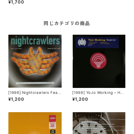
¥1,700
Rhythm]
同じカテゴリの商品
[1996] Nightcrawlers Featu
[1996] YoJo Working – Hol
ring John Reid – Should I E
d On [Sound Of Ministry][2
¥1,200
¥1,200
ver (Fall In Love) [1st Aven
枚組][PROMO]
ue Records]