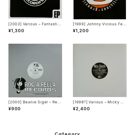
[2003] Various – Fantastic
[1999] Johnny Vicious Fea
Freeriding 2 EP 1 [Switchst
t. Dangerous Dave – Sanct
¥1,300
¥1,200
ance Recordings]
uary [Groovilicious]
[2000] Beanie Sigel – Rem
[1998?] Various – Micky Re
ember Them Days / Raw &
cords Vol.41 [Micky Recor
¥900
¥2,400
Uncut [Roc-A-Fella Record
ds.][PROMO]
s]
Category