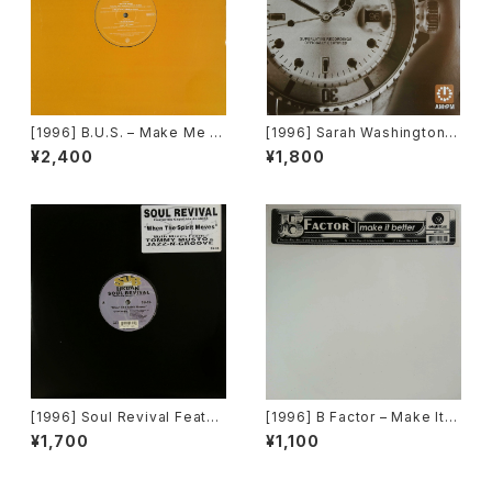
[1996] B.U.S. – Make Me H
[1996] Sarah Washington –
appy [Paratone][在庫B]
Everything (Mood II Swing
¥2,400
¥1,800
/ Torrales & Mendoza (Me
ntor) Mixes) [AM:PM][2枚
組]
[1996] Soul Revival Featuri
[1996] B Factor – Make It B
ng Capathia Jenkins – Whe
etter [Eightball Records]
¥1,700
¥1,100
n The Spirit Moves [Sub-U
rban][2枚組]