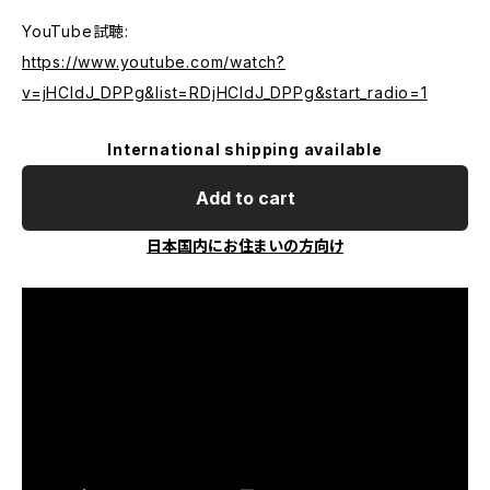
YouTube試聴:
https://www.youtube.com/watch?
v=jHCldJ_DPPg&list=RDjHCldJ_DPPg&start_radio=1
International shipping available
Add to cart
日本国内にお住まいの方向け