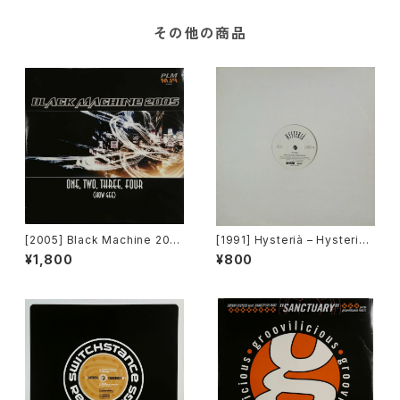
その他の商品
[2005] Black Machine 200
[1991] Hysterià – Hysteria
5 – One, Two, Three, Four
(There's No Reason To Be
¥1,800
¥800
(How Gee) [PLM Records]
Disturbed) [T.A.O.B. Danc
e]