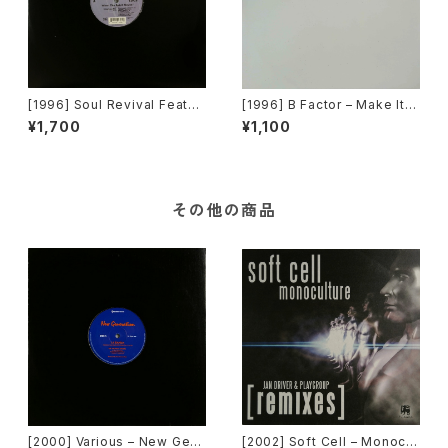
[1996] Soul Revival Featuri
[1996] B Factor – Make It B
ng Capathia Jenkins – Whe
etter [Eightball Records]
¥1,700
¥1,100
n The Spirit Moves [Sub-U
rban][2枚組]
その他の商品
[2000] Various – New Gen
[2002] Soft Cell – Monocul