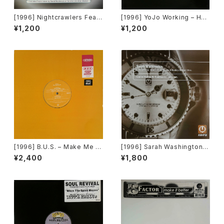
[1996] Nightcrawlers Featu
[1996] YoJo Working – Hol
ring John Reid – Should I E
d On [Sound Of Ministry][2
¥1,200
¥1,200
ver (Fall In Love) [1st Aven
枚組][PROMO]
ue Records]
[1996] B.U.S. – Make Me H
[1996] Sarah Washington –
appy [Paratone][在庫B]
Everything (Mood II Swing
¥2,400
¥1,800
/ Torrales & Mendoza (Me
ntor) Mixes) [AM:PM][2枚
組]