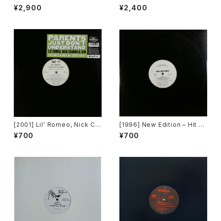
eration / Back To The "Dis
ture (Jan Driver & Playgrou
¥2,900
¥2,400
co" ~私もDiscoへ連れていっ
p Remixes) [3 Lanka]
て~ [Avex Trax]
[2001] Lil' Romeo, Nick Ca
[1996] New Edition – Hit M
nnon & 3LW – Parents Just
e Off [MCA Records][PRO
¥700
¥700
Don't Understand [Jive, Ni
MO]
ck Records]