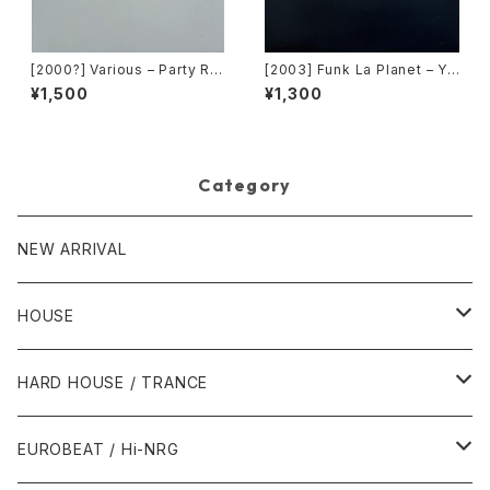
[2000?] Various – Party Re
[2003] Funk La Planet – Yo
mixers Volume 5 [OPR]
u Gave Me Love (Funk La
¥1,500
¥1,300
Planet 007)[Funk La Plane
t]
Category
NEW ARRIVAL
HOUSE
1980年代
HARD HOUSE / TRANCE
1987年・以前
1990年代
1990年代
EUROBEAT / Hi-NRG