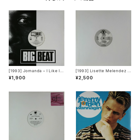
[1993] Jomanda – I Like It
[1993] Lisette Melendez /
[Big Beat]
The Puppies – Goody Goo
¥1,900
¥2,500
dy / Funky Y-2-C / Dance 2
Da Music [Sony Records /
G's Factory][PROMO]