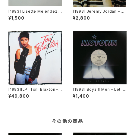
[1993] Lisette Melendez –
[1993] Jeremy Jordan – W
Will You Ever Save Me [Ch
annagirl [Giant Records]
¥1,500
¥2,800
aos Recordings][PROMO]
[1993][LP] Toni Braxton –
[1993] Boyz II Men – Let It
Toni Braxton [LaFace Reco
Snow [Motown][PROMO]
¥49,800
¥1,400
rds]
その他の商品