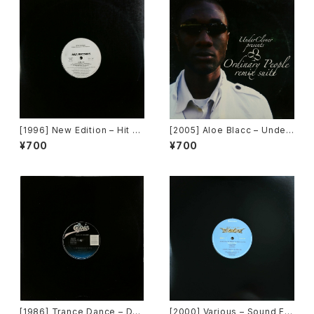
[1996] New Edition – Hit M
[2005] Aloe Blacc – Under
e Off [MCA Records][PRO
Clover Presents Ordinary
¥700
¥700
MO]
People Remix Suite [Unde
rClover Records]
[1986] Trance Dance – Do
[2000] Various – Sound Fa