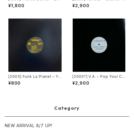
The Dance [Epic]
ctory Y&Co. / Back To The
¥1,800
¥2,900
"Disco" 〜私もDiscoへ連れ
ていって〜 Request 00.00.0
5 [Avex Trax][VEJT-89071]
[2003] Funk La Planet – Yo
[2000?] V.A. – Pop Your Co
u Gave Me Love (Funk La
llar / Can't Go For That [No
¥800
¥2,900
Planet 008) [Funk La Plane
t On Label][PROMO]
t]
Category
NEW ARRIVAL 8/7 UP!