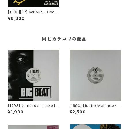
[1993][LP] Various – Cool
Runnings (Music From The
¥6,800
Motion Picture) [Chaos]
同じカテゴリの商品
[1993] Jomanda – I Like It
[1993] Lisette Melendez /
[Big Beat]
The Puppies – Goody Goo
¥1,900
¥2,500
dy / Funky Y-2-C / Dance 2
Da Music [Sony Records /
G's Factory][PROMO]