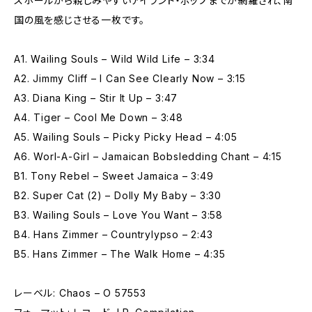
スホールから親しみやすいアイランド・ポップまでが網羅され、南
国の風を感じさせる一枚です。
A1. Wailing Souls – Wild Wild Life – 3:34
A2. Jimmy Cliff – I Can See Clearly Now – 3:15
A3. Diana King – Stir It Up – 3:47
A4. Tiger – Cool Me Down – 3:48
A5. Wailing Souls – Picky Picky Head – 4:05
A6. Worl-A-Girl – Jamaican Bobsledding Chant – 4:15
B1. Tony Rebel – Sweet Jamaica – 3:49
B2. Super Cat (2) – Dolly My Baby – 3:30
B3. Wailing Souls – Love You Want – 3:58
B4. Hans Zimmer – Countrylypso – 2:43
B5. Hans Zimmer – The Walk Home – 4:35
レーベル: Chaos – O 57553