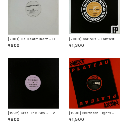
[2001] Da Beatminerz – Op
[2003] Various – Fantastic
en [Rawkus]
Freeriding 2 EP 1 [Switchst
¥600
¥1,300
ance Recordings]
[1992] Kiss The Sky – Livin
[1990] Northern Lights – J
g For You / Voodoo Chile /
et Lag [Next Plateau Recor
¥800
¥1,500
What Does It Take? / Don't
ds Inc.]
Take Your Love [Not On La