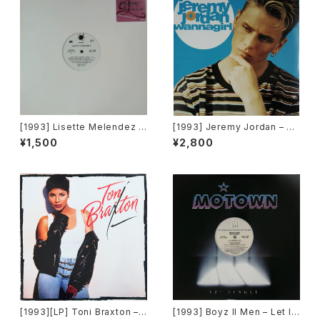
[1993] Lisette Melendez –
[1993] Jeremy Jordan – W
Will You Ever Save Me [Ch
annagirl [Giant Records]
¥1,500
¥2,800
aos Recordings][PROMO]
[1993][LP] Toni Braxton –
[1993] Boyz II Men – Let It