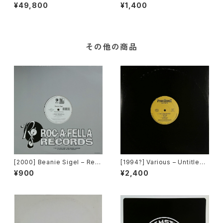
Toni Braxton [LaFace Reco
Snow [Motown][PROMO]
¥49,800
¥1,400
rds]
その他の商品
[2000] Beanie Sigel – Rem
[1994?] Various – Untitled
ember Them Days / Raw &
(PM-669)[PoweRemix Rec
¥900
¥2,400
Uncut [Roc-A-Fella Record
ords]
s]