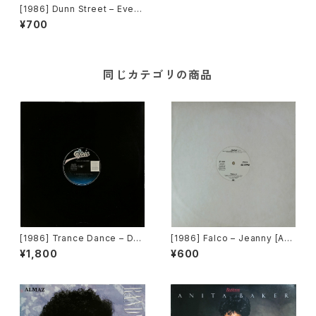
[1986] Dunn Street – Even
A Fool [J & G Records]
¥700
同じカテゴリの商品
[1986] Trance Dance – Do
[1986] Falco – Jeanny [A&
The Dance [Epic]
M Records][PROMO]
¥1,800
¥600