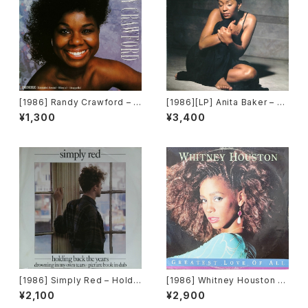
[1986] Randy Crawford – A
[1986][LP] Anita Baker – Ra
lmaz / Desire [Warner Bro
pture [Elektra]
¥1,300
¥3,400
s. Records]
[1986] Simply Red – Holdin
[1986] Whitney Houston –
g Back The Years [WEA]
Greatest Love Of All [Arist
¥2,100
¥2,900
a Records]