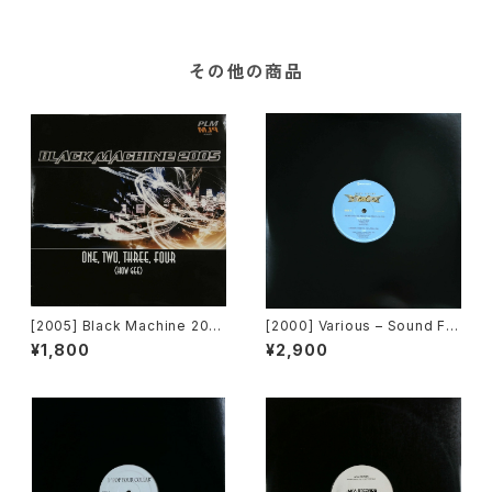
その他の商品
[2005] Black Machine 200
[2000] Various – Sound Fa
5 – One, Two, Three, Four
ctory Y&Co. / Back To The
¥1,800
¥2,900
(How Gee) [PLM Records]
"Disco" 〜私もDiscoへ連れ
ていって〜 Request 00.00.0
5 [Avex Trax][VEJT-89071]