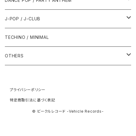
DANCE POP / PARTY ANTHEM
1993年
1997年
2002年
2002年
1988年
2011年
1991年
1991年
2000年
1985年・以前
1990年代
1980年代
J-POP / J-CLUB
1994年
1998年
2003年
2003年
1989年
2012年
1992年
1992年
2001年
1986年
1990年
1988年・以前
2000年代
1990年代
1980年代
TECHINO / MINIMAL
1995年
1999年
2004年
2004年
2013年
1993年 - 1999年
1993年
2002年・以降
1987年
1991年
1989年
2000年
1990年
2000年代
1990年代
OTHERS
1996年
2005年
2005年
2014年
1994年
1988年
1992年
2001年
1991年
2000年
1990年
2000年代
1980年代
1997年
2006年
2006年
2015年
1995年
1989年
1993年
2002年
1992年
プライバシーポリシー
2001年
1991年
2000年
1985年・以前
1990年代
特定商取引法に基づく表記
1998年
2007年
2007年
2016年
1996年 - 1999年
1994年
2003年
1993年
2002年
1992年
2001年
1986年
1990年
2000年代
© ビークルレコード -Vehicle Records-
1999年
2008年
2008年
2017年
1995年
2004年
1994年
2003年
1993年
2002年
1987年
1991年
2000年