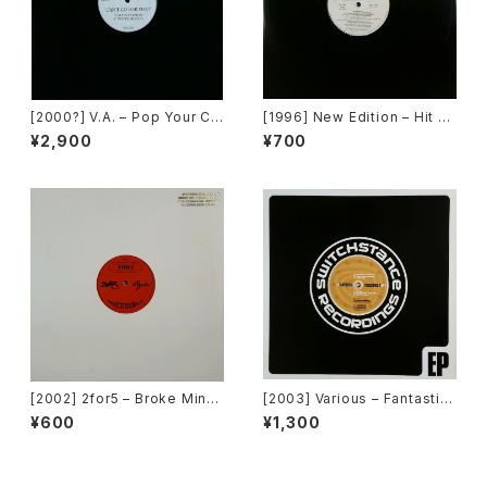
[2000?] V.A. – Pop Your Co
[1996] New Edition – Hit M
llar / Can't Go For That [No
e Off [MCA Records][PRO
¥2,900
¥700
t On Label][PROMO]
MO]
[2002] 2for5 – Broke Mind
[2003] Various – Fantastic
s Think Alike [Cajo!]
Freeriding 2 EP 1 [Switchst
¥600
¥1,300
ance Recordings]