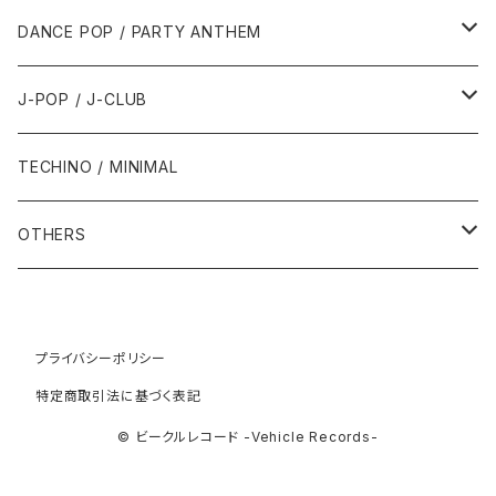
1992年
1996年
2001年
2001年
1987年
2010年
1990年
1990年
2000年代
2000年代
1980年代
DANCE POP / PARTY ANTHEM
1993年
1997年
2002年
2002年
1988年
2011年
1991年
1991年
2000年
1985年・以前
1990年代
1980年代
J-POP / J-CLUB
1994年
1998年
2003年
2003年
1989年
2012年
1992年
1992年
2001年
1986年
1990年
1988年・以前
2000年代
1990年代
1980年代
TECHINO / MINIMAL
1995年
1999年
2004年
2004年
2013年
1993年 - 1999年
1993年
2002年・以降
1987年
1991年
1989年
2000年
1990年
2000年代
1990年代
OTHERS
1996年
2005年
2005年
2014年
1994年
1988年
1992年
2001年
1991年
2000年
1990年
2000年代
1980年代
1997年
2006年
2006年
2015年
1995年
1989年
1993年
2002年
1992年
プライバシーポリシー
2001年
1991年
2000年
1985年・以前
1990年代
特定商取引法に基づく表記
1998年
2007年
2007年
2016年
1996年 - 1999年
1994年
2003年
1993年
2002年
1992年
2001年
1986年
1990年
2000年代
© ビークルレコード -Vehicle Records-
1999年
2008年
2008年
2017年
1995年
2004年
1994年
2003年
1993年
2002年
1987年
1991年