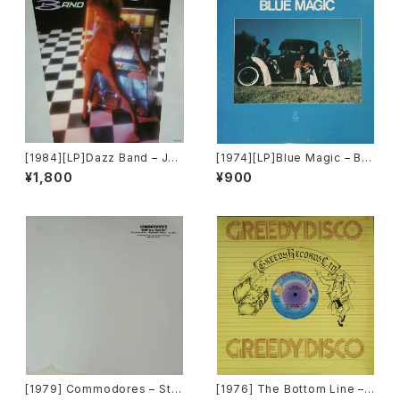
[1984][LP]Dazz Band – Juk
[1974][LP]Blue Magic – Blu
ebox [Motown]
e Magic [ATCO Records]
¥1,800
¥900
[1979] Commodores – Still
[1976] The Bottom Line –