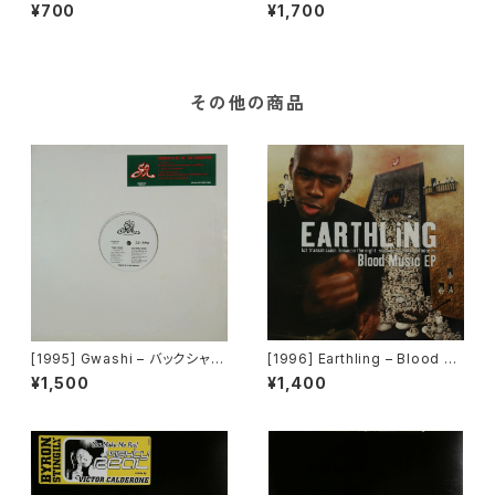
/ Sail On [Motown][PROM
That's The Way To Go / Cr
¥700
¥1,700
O]
azy Dancin' [Greedy Recor
ds Ltd.]
その他の商品
[1995] Gwashi – バックシャン
[1996] Earthling – Blood M
[Heavy Shit]
usic EP [Cooltempo]
¥1,500
¥1,400