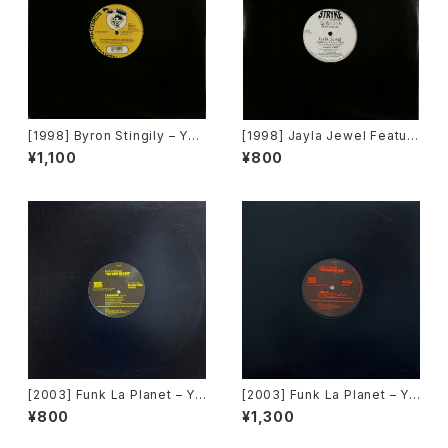
[1998] Byron Stingily – You
[1998] Jayla Jewel Featuri
Make Me Feel (Mighty Rea
ng Grand Puba – I Like Wh
¥1,100
¥800
l) [Nervous Records]
at U Do To Me (Remix) [Str
yke Entertainment]
[2003] Funk La Planet – Yo
[2003] Funk La Planet – Yo
u Gave Me Love (Funk La
u Gave Me Love (Funk La
¥800
¥1,300
Planet 008) [Funk La Plane
Planet 007)[Funk La Plane
t]
t]