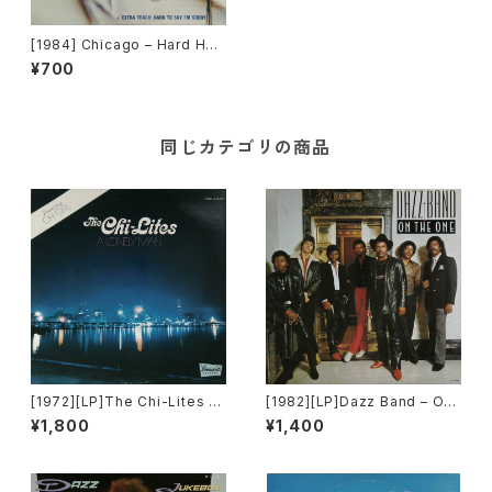
[1984] Chicago – Hard Hab
it To Break [Full Moon]
¥700
同じカテゴリの商品
[1972][LP]The Chi-Lites –
[1982][LP]Dazz Band – On
A Lonely Man [Brunswick]
The One [Motown]
¥1,800
¥1,400