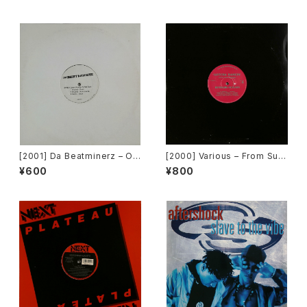
yke Entertainment]
[2001] Da Beatminerz – Op
[2000] Various – From Sup
en [Rawkus]
er Dance Freak Vol. 83 / B
¥600
¥800
ack To The "Disco" ~私もD
iscoへ連れていって~ Reques
t 00.00.11 [Avex Trax]