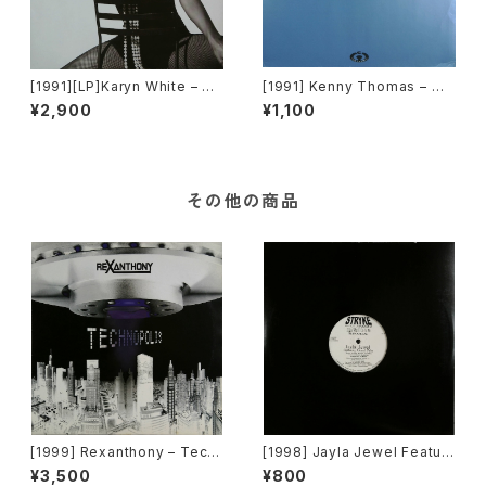
[1991][LP]Karyn White – Rit
[1991] Kenny Thomas – Ou
ual Of Love [Warner Bros.
tstanding (The Mixes) [Co
¥2,900
¥1,100
Records]
oltempo]
その他の商品
[1999] Rexanthony – Tech
[1998] Jayla Jewel Featuri
nopolis [Franton]
ng Grand Puba – I Like Wh
¥3,500
¥800
at U Do To Me (Remix) [Str