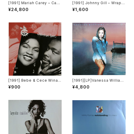
[1991] Mariah Carey – Can't
[1991] Johnny Gill – Wrap
Let Go [Columbia]
My Body Tight [Motown]
¥24,800
¥1,600
[限定盤]
[1991] Bebe & Cece Winan
[1991][LP]Vanessa William
s – Addictive Love [Capito
s – The Comfort Zone [Win
¥900
¥4,800
l Records]
g Records / Mercury]