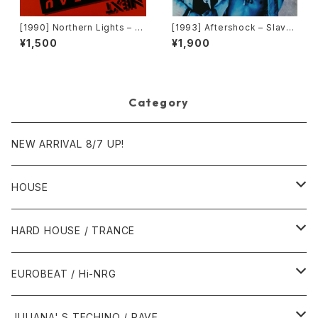
[1990] Northern Lights – J
[1993] Aftershock – Slave
et Lag [Next Plateau Recor
To The Vibe [Virgin]
¥1,500
¥1,900
ds Inc.]
Category
NEW ARRIVAL 8/7 UP!
HOUSE
1980年代
HARD HOUSE / TRANCE
1987年・以前
1990年代
1990年代
EUROBEAT / Hi-NRG
1988年
1990年
1994年・以前
2000年代
2000年代
1980年代
JULIANA' S TECHINO / RAVE