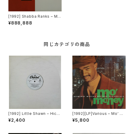
[1992] Shabba Ranks – Mr.
Loverman [Epic]
¥888,888
同じカテゴリの商品
[1992] Little Shawn – Hicke
[1992][LP]Various – Mo' M
ys On Your Chest [Capitol
oney (Original Motion Pict
¥2,400
¥5,800
Records]
ure Soundtrack) [Perspecti
ve Records][PROMO]