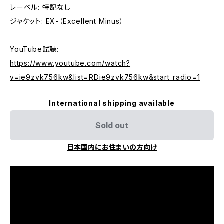
レーベル: 特記なし
ジャケット: EX-（Excellent Minus）
YouTube試聴:
https://www.youtube.com/watch?
v=ie9zvk756kw&list=RDie9zvk756kw&start_radio=1
International shipping available
Sold out
日本国内にお住まいの方向け