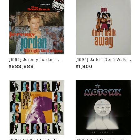
[1992] Jeremy Jordan – Th
[1992] Jade – Don't Walk A
e Right Kind Of Love [Gian
way [Giant Records]
¥888,888
¥1,900
t Records]