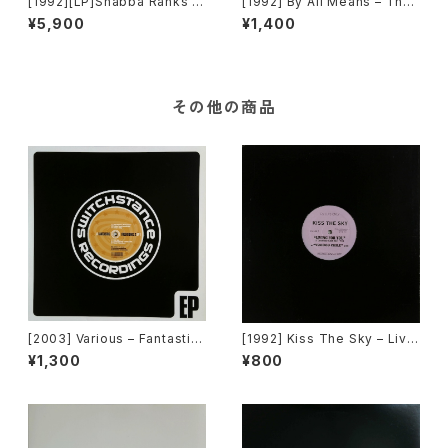
[1992][LP]Shabba Ranks –
[1992] By All Means – The
Rough & Ready Vol.1 [Epic]
Feeling I Get [Motown][PR
¥5,900
¥1,400
OMO]
その他の商品
[2003] Various – Fantastic
[1992] Kiss The Sky – Livin
Freeriding 2 EP 1 [Switchst
g For You / Voodoo Chile /
¥1,300
¥800
ance Recordings]
What Does It Take? / Don't
Take Your Love [Not On La
bel (Kiss The Sky)]