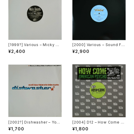
[1999?] Various – Micky Re
[2000] Various – Sound Fa
cords Vol.41 [Micky Recor
ctory Y&Co. / Back To The
¥2,400
¥2,900
ds.][PROMO]
"Disco" 〜私もDiscoへ連れ
ていって〜 Request 00.00.0
5 [Avex Trax][VEJT-89071]
[2002?] Dishwasher – You
[2004] D12 – How Come /
Will Always Find Me In The
American Psycho [Shady R
¥1,700
¥1,800
Kitchen At Parties [Ka2 Mu
ecords][PROMO]