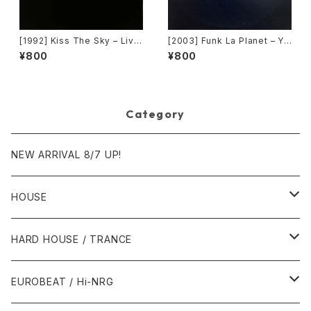
[1992] Kiss The Sky – Livin
[2003] Funk La Planet – Yo
g For You / Voodoo Chile /
u Gave Me Love (Funk La
¥800
¥800
What Does It Take? / Don't
Planet 008) [Funk La Plane
Take Your Love [Not On La
t]
bel (Kiss The Sky)]
Category
NEW ARRIVAL 8/7 UP!
HOUSE
1980年代
HARD HOUSE / TRANCE
1987年・以前
1990年代
1990年代
EUROBEAT / Hi-NRG