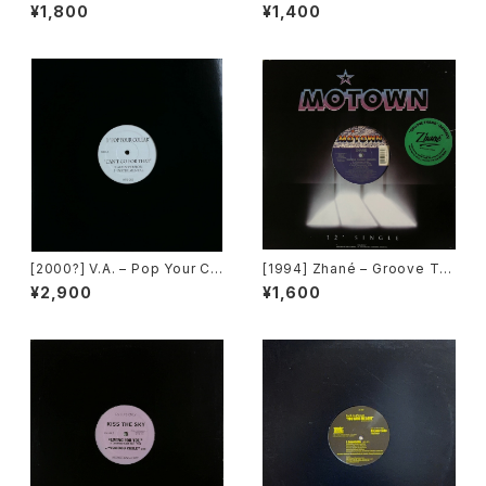
The Dance [Epic]
e Love [Urbanstar]
¥1,800
¥1,400
[2000?] V.A. – Pop Your Co
[1994] Zhané – Groove Th
llar / Can't Go For That [No
ang (Remix) [Motown][在庫
¥2,900
¥1,600
t On Label][PROMO]
B]