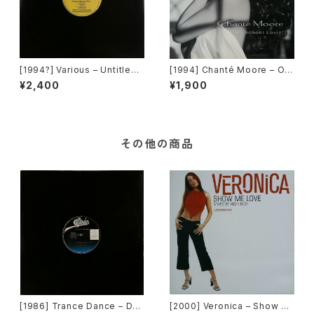
[1994?] Various – Untitled
[1994] Chanté Moore – Old
(PM-669)[PoweRemix Rec
School Lovin' [MCA Recor
¥2,400
¥1,900
ords]
ds]
その他の商品
[1986] Trance Dance – Do
[2000] Veronica – Show M