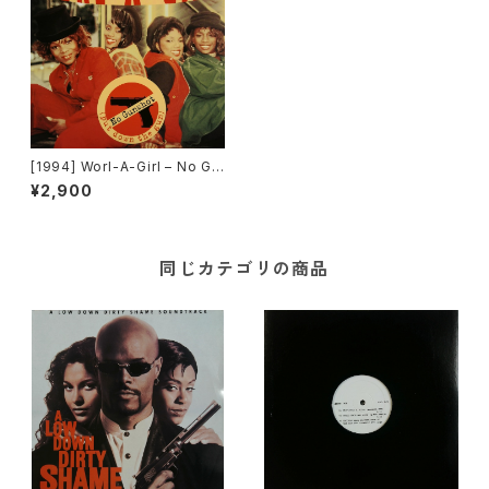
[1994] Worl-A-Girl – No Gu
nshot / X-Amount [Chaos R
¥2,900
ecordings]
同じカテゴリの商品