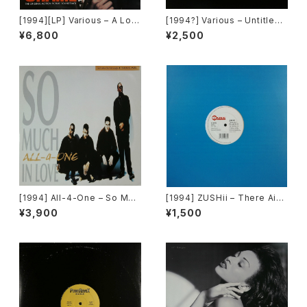
[1994][LP] Various – A Low
[1994?] Various – Untitled
Down Dirty Shame (The Or
(Nas – Lifes A Bitch) [Not
¥6,800
¥2,500
iginal Motion Picture Soun
On Label][PROMO]
dtrack) [Jive / Hollywood
Records][2枚組]
[1994] All-4-One – So Muc
[1994] ZUSHii – There Ain't
h In Love [Atlantic]
Enough Love ('94 Remix) /
¥3,900
¥1,500
Surprise Surprise [E-Zee]