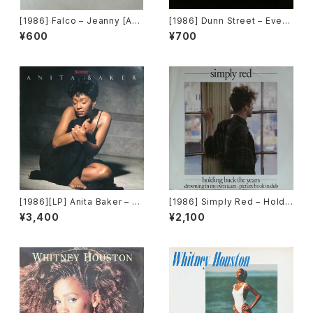
[1986] Falco – Jeanny [A&
[1986] Dunn Street – Even
M Records][PROMO]
A Fool [J & G Records]
¥600
¥700
[1986][LP] Anita Baker – Ra
[1986] Simply Red – Holdin
pture [Elektra]
g Back The Years [WEA]
¥3,400
¥2,100