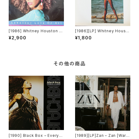
[1986] Whitney Houston –
[1986][LP] Whitney Housto
Greatest Love Of All [Arist
n – Whitney Houston = そよ
¥2,900
¥1,800
a Records]
風の贈りもの [Arista Record
s][帯なし歌詞カード付]
その他の商品
[1990] Black Box – Everyb
[1989][LP]Zan – Zan [Warn