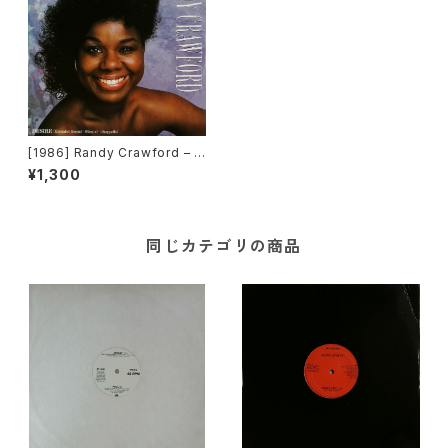
[1986] Randy Crawford – A
lmaz / Desire [Warner Bro
¥1,300
s. Records]
同じカテゴリの商品