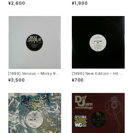
ody, Everybody [Deconstr
er Bros. Records]
¥2,600
¥1,900
uction]
[1999] Various – Micky Rec
[1996] New Edition – Hit M
ord Vol. 49 [Micky Record
e Off [MCA Records][PRO
¥3,500
¥700
s Inc.][PROMO]
MO]