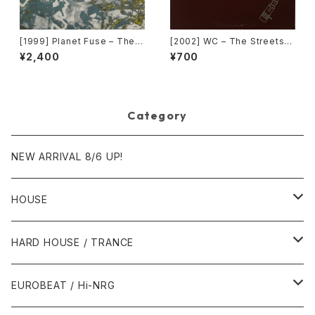
[1999] Planet Fuse – The R
[2002] WC – The Streets
eal Face [Dance Pollution]
(Remix) [Def Jam Recordin
¥2,400
¥700
gs][PROMO]
Category
NEW ARRIVAL 8/6 UP!
HOUSE
1980年代
HARD HOUSE / TRANCE
1987年・以前
1990年代
1990年代
EUROBEAT / Hi-NRG