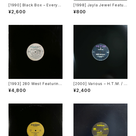
[1990] Black Box – Everyb
[1998] Jayla Jewel Featuri
ody, Everybody [Deconstr
ng Grand Puba – I Like Wh
¥2,600
¥800
uction]
at U Do To Me (Remix) [Str
yke Entertainment]
[1993] 280 West Featuring
[2000] Various – H.T.M. / B
Diamond Temple – Love's
ack To The "Disco" ~私もD
¥4,800
¥2,400
Masquerade [Kaleidiasco
iscoへ連れていって~ Reques
pe Records]
t 00.00.14 [Avex Trax]