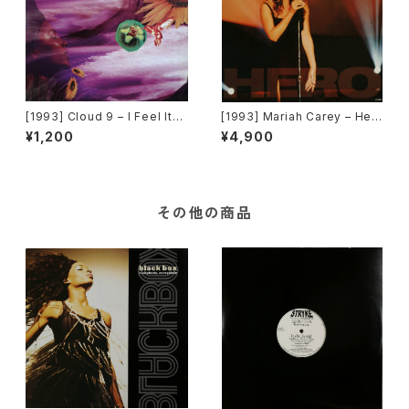
[1993] Cloud 9 – I Feel It
[1993] Mariah Carey – Her
[Acid Jazz]
o [Columbia]
¥1,200
¥4,900
その他の商品