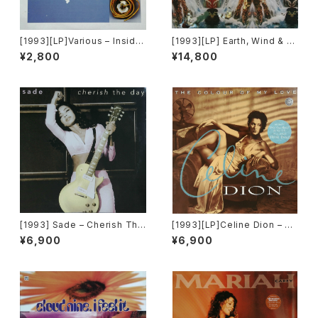
[1993][LP]Various – Inside!
[1993][LP] Earth, Wind & Fi
2 - Celebrating The Best I
re – Millennium [Reprise R
¥2,800
¥14,800
n British Soul [Step 2][2枚
ecords]
組]
[1993] Sade – Cherish The
[1993][LP]Celine Dion – Th
Day [Epic]
e Colour Of My Love [Colu
¥6,900
¥6,900
mbia]