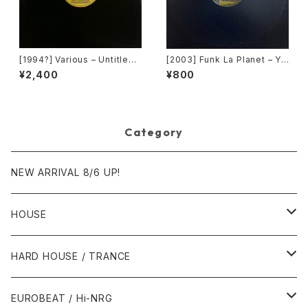
[1994?] Various – Untitled
[2003] Funk La Planet – Yo
(PM-669)[PoweRemix Rec
u Gave Me Love (Funk La
¥2,400
¥800
ords]
Planet 008) [Funk La Plane
t]
Category
NEW ARRIVAL 8/6 UP!
HOUSE
1980年代
HARD HOUSE / TRANCE
1987年・以前
1990年代
1990年代
EUROBEAT / Hi-NRG