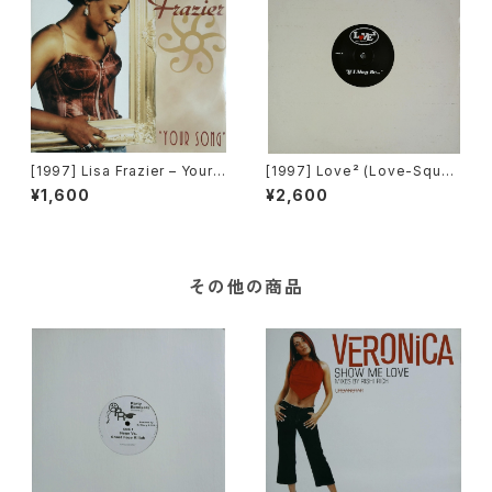
[1997] Lisa Frazier – Your
[1997] Love² (Love-Squar
Song [UDP]
e) – If I May Be… [Rhythm
¥1,600
¥2,600
Republic]
その他の商品