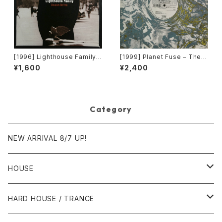
[1996] Lighthouse Family –
[1999] Planet Fuse – The R
Ocean Drive [Wildcard]
eal Face [Dance Pollution]
¥1,600
¥2,400
Category
NEW ARRIVAL 8/7 UP!
HOUSE
1980年代
HARD HOUSE / TRANCE