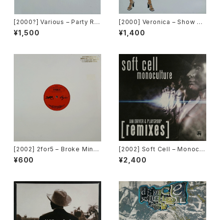
[2000?] Various – Party Re
[2000] Veronica – Show M
mixers Volume 5 [OPR]
e Love [Urbanstar]
¥1,500
¥1,400
[2002] 2for5 – Broke Mind
[2002] Soft Cell – Monocul
s Think Alike [Cajo!]
ture (Jan Driver & Playgrou
¥600
¥2,400
p Remixes) [3 Lanka]