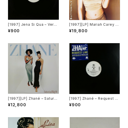
[1997] Jena Si Qua – Verse
[1997][LP] Mariah Carey –
1, Verse 2 / Down South [C
Butterfly [Columbia]
¥900
¥19,800
olumbia][PROMO]
[1997][LP] Zhané – Saturda
[1997] Zhané – Request Li
y Night [Motown / Illtown R
ne [Motown]
¥12,800
¥900
ecords][2枚組]