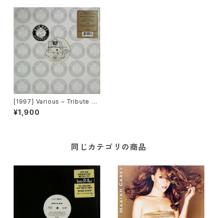
[1997] Various – Tribute To
The Notorious B.I.G. [Bad
¥1,900
Boy Entertainment]
同じカテゴリの商品